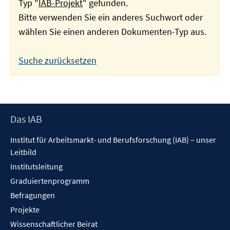
Typ "
IAB-Projekt
" gefunden.
Bitte verwenden Sie ein anderes Suchwort oder
wählen Sie einen anderen Dokumenten-Typ aus.
Suche zurücksetzen
Footer
Das IAB
Inhalt
Institut für Arbeitsmarkt- und Berufsforschung (IAB) – unser
Leitbild
Institutsleitung
Graduiertenprogramm
Befragungen
Projekte
Wissenschaftlicher Beirat