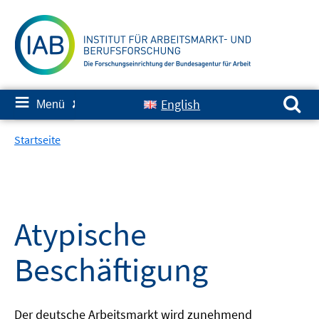
Springe
zum
Inhalt
Suchen nach:
≡
English
Menü
✘
Startseite
Atypische
Beschäftigung
Der deutsche Arbeitsmarkt wird zunehmend