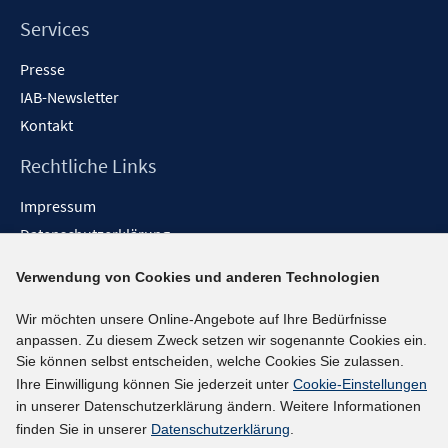
Services
Presse
IAB-Newsletter
Kontakt
Rechtliche Links
Impressum
Datenschutzerklärung
Erklärung zur Barrierefreiheit
Verwendung von Cookies und anderen Technologien
Barrieren melden
Wir möchten unsere Online-Angebote auf Ihre Bedürfnisse
Social-Media-Kanäle
anpassen. Zu diesem Zweck setzen wir sogenannte Cookies ein.
Sie können selbst entscheiden, welche Cookies Sie zulassen.
BlueSky
Ihre Einwilligung können Sie jederzeit unter
Cookie-Einstellungen
YouTube
in unserer Datenschutzerklärung ändern. Weitere Informationen
LinkedIn
finden Sie in unserer
Datenschutzerklärung
.