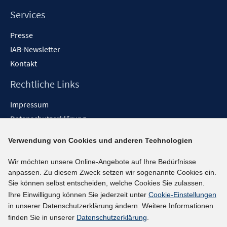
Services
Presse
IAB-Newsletter
Kontakt
Rechtliche Links
Impressum
Datenschutzerklärung
Erklärung zur Barrierefreiheit
Verwendung von Cookies und anderen Technologien
Barrieren melden
Wir möchten unsere Online-Angebote auf Ihre Bedürfnisse
Social-Media-Kanäle
anpassen. Zu diesem Zweck setzen wir sogenannte Cookies ein.
Sie können selbst entscheiden, welche Cookies Sie zulassen.
BlueSky
Ihre Einwilligung können Sie jederzeit unter
Cookie-Einstellungen
YouTube
in unserer Datenschutzerklärung ändern. Weitere Informationen
LinkedIn
finden Sie in unserer
Datenschutzerklärung
.