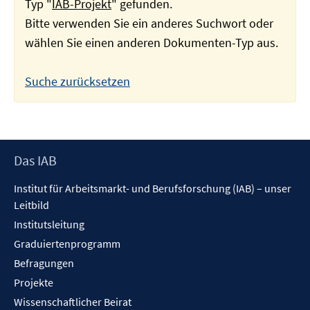
Typ "
IAB-Projekt
" gefunden.
Bitte verwenden Sie ein anderes Suchwort oder
wählen Sie einen anderen Dokumenten-Typ aus.
Suche zurücksetzen
Footer
Das IAB
Inhalt
Institut für Arbeitsmarkt- und Berufsforschung (IAB) – unser
Leitbild
Institutsleitung
Graduiertenprogramm
Befragungen
Projekte
Wissenschaftlicher Beirat