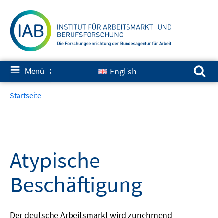
Springe
zum
Inhalt
Suchen nach:
≡
English
Menü
✘
Startseite
Atypische
Beschäftigung
Der deutsche Arbeitsmarkt wird zunehmend