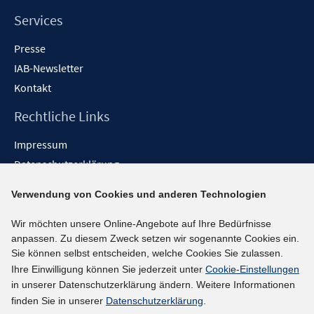
Services
Presse
IAB-Newsletter
Kontakt
Rechtliche Links
Impressum
Datenschutzerklärung
Erklärung zur Barrierefreiheit
Verwendung von Cookies und anderen Technologien
Barrieren melden
Wir möchten unsere Online-Angebote auf Ihre Bedürfnisse
Social-Media-Kanäle
anpassen. Zu diesem Zweck setzen wir sogenannte Cookies ein.
Sie können selbst entscheiden, welche Cookies Sie zulassen.
BlueSky
Ihre Einwilligung können Sie jederzeit unter
Cookie-Einstellungen
YouTube
in unserer Datenschutzerklärung ändern. Weitere Informationen
LinkedIn
finden Sie in unserer
Datenschutzerklärung
.