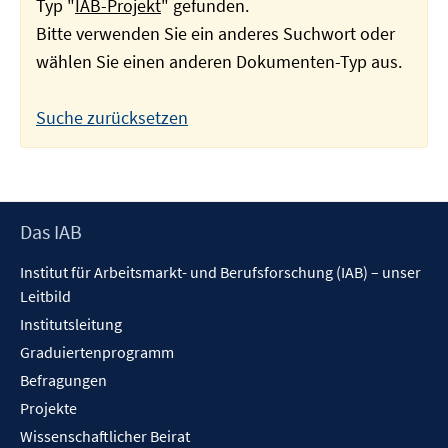
Typ "
IAB-Projekt
" gefunden.
Bitte verwenden Sie ein anderes Suchwort oder
wählen Sie einen anderen Dokumenten-Typ aus.
Suche zurücksetzen
Footer
Das IAB
Inhalt
Institut für Arbeitsmarkt- und Berufsforschung (IAB) – unser
Leitbild
Institutsleitung
Graduiertenprogramm
Befragungen
Projekte
Wissenschaftlicher Beirat