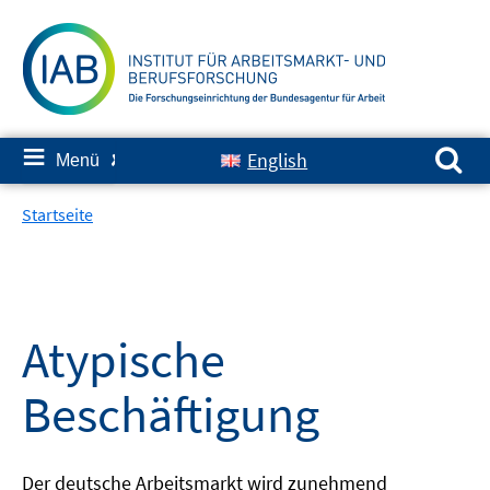
Springe
zum
Inhalt
Suchen nach:
≡
English
Menü
✘
Startseite
Atypische
Beschäftigung
Der deutsche Arbeitsmarkt wird zunehmend