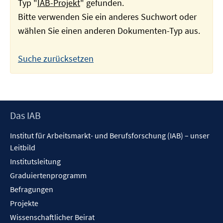
Typ "
IAB-Projekt
" gefunden.
Bitte verwenden Sie ein anderes Suchwort oder
wählen Sie einen anderen Dokumenten-Typ aus.
Suche zurücksetzen
Footer
Das IAB
Inhalt
Institut für Arbeitsmarkt- und Berufsforschung (IAB) – unser
Leitbild
Institutsleitung
Graduiertenprogramm
Befragungen
Projekte
Wissenschaftlicher Beirat