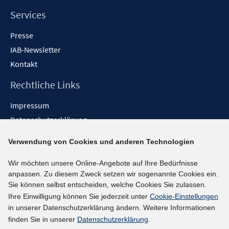
Services
Presse
IAB-Newsletter
Kontakt
Rechtliche Links
Impressum
Datenschutzerklärung
Erklärung zur Barrierefreiheit
Verwendung von Cookies und anderen Technologien
Barrieren melden
Wir möchten unsere Online-Angebote auf Ihre Bedürfnisse
Social-Media-Kanäle
anpassen. Zu diesem Zweck setzen wir sogenannte Cookies ein.
Sie können selbst entscheiden, welche Cookies Sie zulassen.
BlueSky
Ihre Einwilligung können Sie jederzeit unter
Cookie-Einstellungen
YouTube
in unserer Datenschutzerklärung ändern. Weitere Informationen
LinkedIn
finden Sie in unserer
Datenschutzerklärung
.