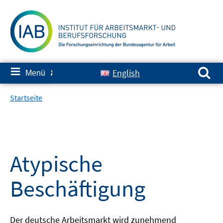
Springe
zum
Inhalt
Suchen nach:
≡
English
Menü
✘
Startseite
Atypische
Beschäftigung
Der deutsche Arbeitsmarkt wird zunehmend