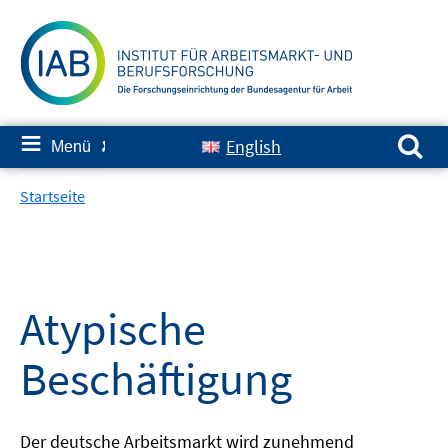
Springe
zum
Inhalt
Suchen nach:
≡
English
Menü
✘
Startseite
Atypische
Beschäftigung
Der deutsche Arbeitsmarkt wird zunehmend