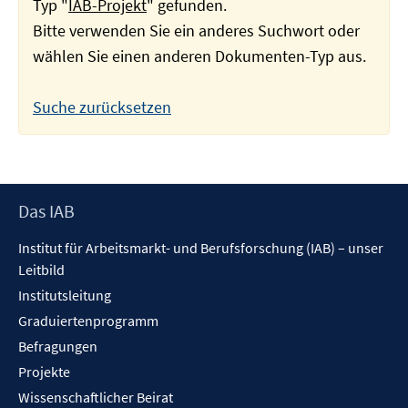
Typ "
IAB-Projekt
" gefunden.
Bitte verwenden Sie ein anderes Suchwort oder
wählen Sie einen anderen Dokumenten-Typ aus.
Suche zurücksetzen
Footer
Das IAB
Inhalt
Institut für Arbeitsmarkt- und Berufsforschung (IAB) – unser
Leitbild
Institutsleitung
Graduiertenprogramm
Befragungen
Projekte
Wissenschaftlicher Beirat