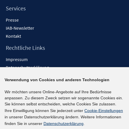
Services
Presse
IAB-Newsletter
Kontakt
Rechtliche Links
Impressum
Datenschutzerklärung
Erklärung zur Barrierefreiheit
Verwendung von Cookies und anderen Technologien
Barrieren melden
Wir möchten unsere Online-Angebote auf Ihre Bedürfnisse
Social-Media-Kanäle
anpassen. Zu diesem Zweck setzen wir sogenannte Cookies ein.
Sie können selbst entscheiden, welche Cookies Sie zulassen.
BlueSky
Ihre Einwilligung können Sie jederzeit unter
Cookie-Einstellungen
YouTube
in unserer Datenschutzerklärung ändern. Weitere Informationen
LinkedIn
finden Sie in unserer
Datenschutzerklärung
.