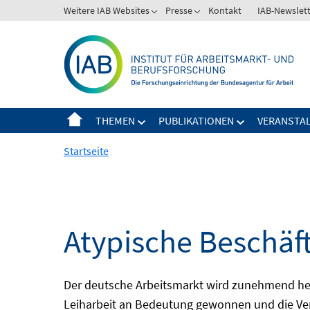
Springe
Weitere IAB Websites
Presse
Kontakt
IAB-Newslet
zum
Inhalt
THEMEN
PUBLIKATIONEN
VERANSTA
Startseite
Atypische Beschäf
Der deutsche Arbeitsmarkt wird zunehmend het
Leiharbeit an Bedeutung gewonnen und die Ver