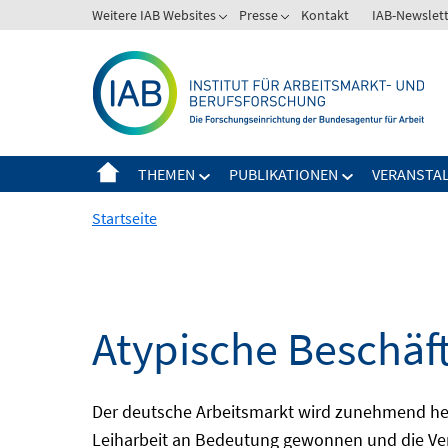
Springe
Weitere IAB Websites
Presse
Kontakt
IAB-Newslet
zum
Inhalt
THEMEN
PUBLIKATIONEN
VERANSTA
Startseite
Atypische Beschäf
Der deutsche Arbeitsmarkt wird zunehmend het
Leiharbeit an Bedeutung gewonnen und die Ver