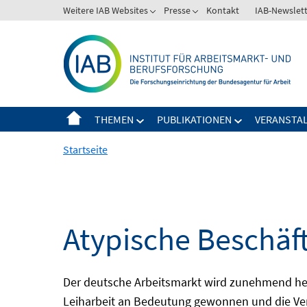
Springe
Weitere IAB Websites
Presse
Kontakt
IAB-Newslet
zum
Inhalt
THEMEN
PUBLIKATIONEN
VERANSTA
Startseite
Atypische Beschäf
Der deutsche Arbeitsmarkt wird zunehmend het
Leiharbeit an Bedeutung gewonnen und die Ver