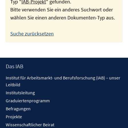
Typ "
IAB-Projekt
" gefunden.
Bitte verwenden Sie ein anderes Suchwort oder
wählen Sie einen anderen Dokumenten-Typ aus.
Suche zurücksetzen
Footer
Das IAB
Inhalt
Institut für Arbeitsmarkt- und Berufsforschung (IAB) – unser
Leitbild
Institutsleitung
Graduiertenprogramm
Befragungen
Projekte
Wissenschaftlicher Beirat