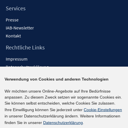
Services
Presse
IAB-Newsletter
Kontakt
Rechtliche Links
Impressum
Datenschutzerklärung
Erklärung zur Barrierefreiheit
Verwendung von Cookies und anderen Technologien
Barrieren melden
Wir möchten unsere Online-Angebote auf Ihre Bedürfnisse
Social-Media-Kanäle
anpassen. Zu diesem Zweck setzen wir sogenannte Cookies ein.
Sie können selbst entscheiden, welche Cookies Sie zulassen.
BlueSky
Ihre Einwilligung können Sie jederzeit unter
Cookie-Einstellungen
YouTube
in unserer Datenschutzerklärung ändern. Weitere Informationen
LinkedIn
finden Sie in unserer
Datenschutzerklärung
.