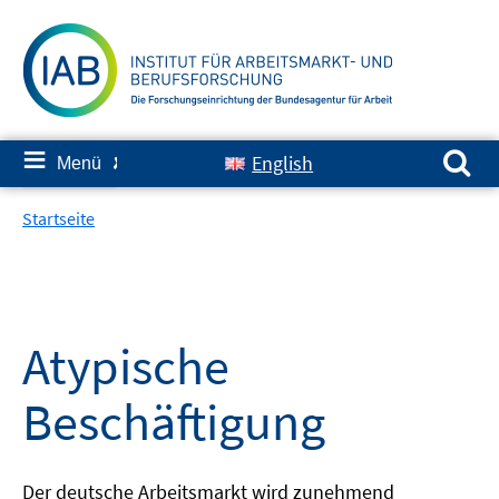
Springe
zum
Inhalt
Suchen nach:
≡
English
Menü
✘
Startseite
Atypische
Beschäftigung
Der deutsche Arbeitsmarkt wird zunehmend