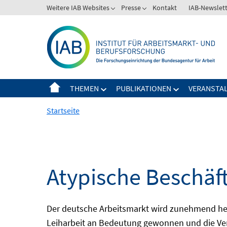
Springe
Weitere IAB Websites
Presse
Kontakt
IAB-Newslet
zum
Inhalt
THEMEN
PUBLIKATIONEN
VERANSTA
Startseite
Atypische Beschäf
Der deutsche Arbeitsmarkt wird zunehmend het
Leiharbeit an Bedeutung gewonnen und die Ver