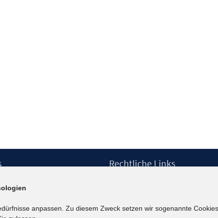
s
Rechtliche Links
Impressum
ologien
etter
Datenschutzerklärung
Erklärung zur Barrierefreiheit
edürfnisse anpassen. Zu diesem Zweck setzen wir sogenannte Cookies
Barrieren melden