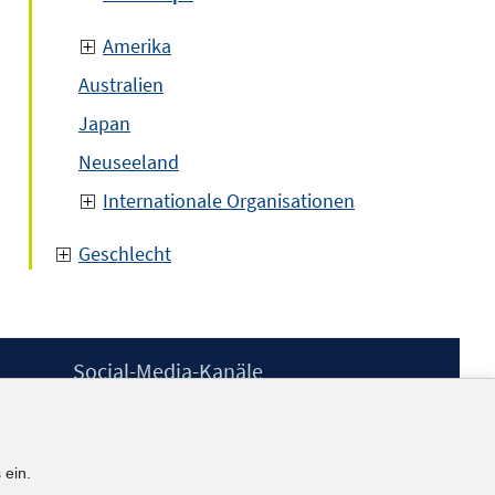
Amerika
Australien
Japan
Neuseeland
Internationale Organisationen
Geschlecht
Social-Media-Kanäle
BlueSky
YouTube
LinkedIn
 ein.
XING