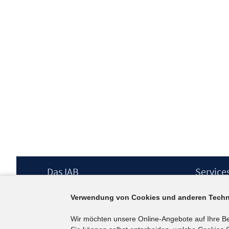
Footer
Das IAB
Service
Inhalt
Institut für Arbeitsmarkt- und
Presse
Verwendung von Cookies und anderen Techn
Berufsforschung (IAB) – unser Leitbild
IAB-Newsl
Institutsleitung
Kontakt
Wir möchten unsere Online-Angebote auf Ihre B
Graduiertenprogramm