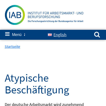
Springe
zum
Inhalt
Suchen nach:
≡
English
Menü
✘
Startseite
Atypische
Beschäftigung
Der deutsche Arbeitsmarkt wird zunehmend