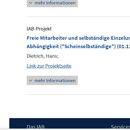
mehr Informationen
IAB-Projekt
Freie Mitarbeiter und selbständige Einzelu
Abhängigkeit ("Scheinselbständige")
(01.1
Dietrich, Hans;
Link zur Projektseite
mehr Informationen
Footer
Das IAB
Service