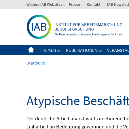
Springe
Weitere IAB Websites
Presse
Kontakt
IAB-Newslet
zum
Inhalt
THEMEN
PUBLIKATIONEN
VERANSTA
Startseite
Atypische Beschäf
Der deutsche Arbeitsmarkt wird zunehmend het
Leiharbeit an Bedeutung gewonnen und die Ver