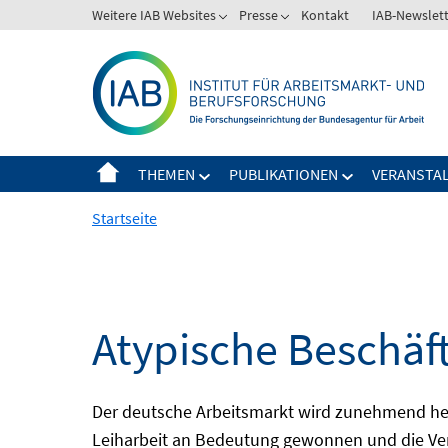
Springe
Weitere IAB Websites
Presse
Kontakt
IAB-Newslet
zum
Inhalt
THEMEN
PUBLIKATIONEN
VERANSTA
Startseite
Atypische Beschäf
Der deutsche Arbeitsmarkt wird zunehmend het
Leiharbeit an Bedeutung gewonnen und die Ver