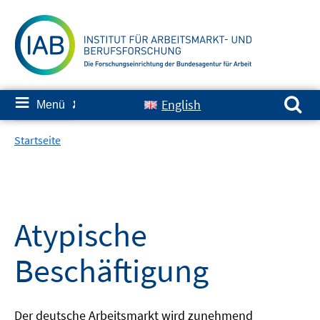
Springe
zum
Inhalt
Suchen nach:
≡
English
Menü
✘
Startseite
Atypische
Beschäftigung
Der deutsche Arbeitsmarkt wird zunehmend