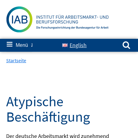
Springe
zum
Inhalt
Suchen nach:
≡
English
Menü
✘
Startseite
Atypische
Beschäftigung
Der deutsche Arbeitsmarkt wird zunehmend