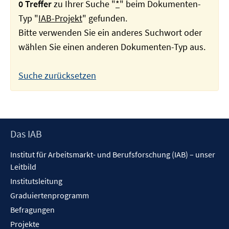
0 Treffer
zu Ihrer Suche "
*
" beim Dokumenten-
Typ "
IAB-Projekt
" gefunden.
Bitte verwenden Sie ein anderes Suchwort oder
wählen Sie einen anderen Dokumenten-Typ aus.
Suche zurücksetzen
Footer
Das IAB
Inhalt
Institut für Arbeitsmarkt- und Berufsforschung (IAB) – unser
Leitbild
Institutsleitung
Graduiertenprogramm
Befragungen
Projekte