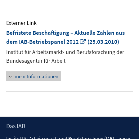
Externer Link
Befristete Beschäftigung – Aktuelle Zahlen aus
In
dem IAB-Betriebspanel 2012
(25.03.2010)
neuem
Institut für Arbeitsmarkt- und Berufsforschung der
Fenster
Bundesagentur für Arbeit
öffnen
mehr Informationen
Footer
Das IAB
Inhalt
Institut für Arbeitsmarkt- und Berufsforschung (IAB) – unser