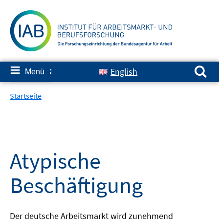
Springe
zum
Inhalt
Suchen nach:
≡
English
Menü
✘
Startseite
Atypische
Beschäftigung
Der deutsche Arbeitsmarkt wird zunehmend