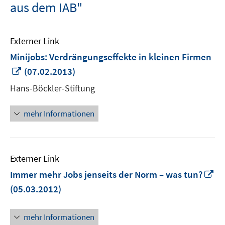
aus dem IAB"
Externer Link
Minijobs: Verdrängungseffekte in kleinen Firmen
In
(07.02.2013)
neuem
Hans-Böckler-Stiftung
Fenster
öffnen
mehr Informationen
Externer Link
In
Immer mehr Jobs jenseits der Norm – was tun?
n
(05.03.2012)
Fe
öf
mehr Informationen