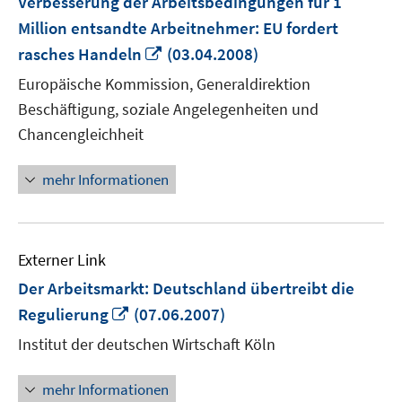
Verbesserung der Arbeitsbedingungen für 1
Million entsandte Arbeitnehmer: EU fordert
In
rasches Handeln
(03.04.2008)
neuem
Europäische Kommission, Generaldirektion
Fenster
Beschäftigung, soziale Angelegenheiten und
öffnen
Chancengleichheit
mehr Informationen
Externer Link
Der Arbeitsmarkt: Deutschland übertreibt die
In
Regulierung
(07.06.2007)
neuem
Institut der deutschen Wirtschaft Köln
Fenster
öffnen
mehr Informationen