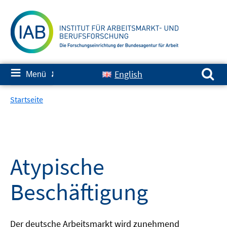
Springe
zum
Inhalt
Suchen nach:
≡
English
Menü
✘
Startseite
Atypische
Beschäftigung
Der deutsche Arbeitsmarkt wird zunehmend