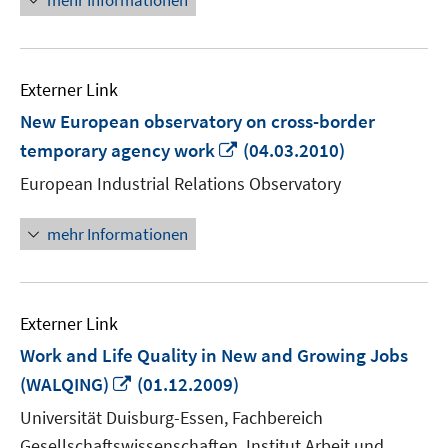
mehr Informationen
Externer Link
New European observatory on cross-border
In
temporary agency work
(04.03.2010)
neuem
European Industrial Relations Observatory
Fenster
öffnen
mehr Informationen
Externer Link
Work and Life Quality in New and Growing Jobs
In
(WALQING)
(01.12.2009)
neuem
Universität Duisburg-Essen, Fachbereich
Fenster
Gesellschaftswissenschaften, Institut Arbeit und