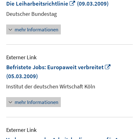
In
Die Leiharbeitsrichtlinie
(09.03.2009)
neuem
Deutscher Bundestag
Fenster
öffnen
mehr Informationen
Externer Link
In
Befristete Jobs: Europaweit verbreitet
neuem
(05.03.2009)
Fenster
Institut der deutschen Wirtschaft Köln
öffnen
mehr Informationen
Externer Link