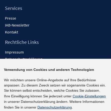
Services
Presse
IAB-Newsletter
Kontakt
Rechtliche Links
Impressum
Datenschutzerklärung
Erklärung zur Barrierefreiheit
Verwendung von Cookies und anderen Technologien
Barrieren melden
Wir möchten unsere Online-Angebote auf Ihre Bedürfnisse
Social-Media-Kanäle
anpassen. Zu diesem Zweck setzen wir sogenannte Cookies ein.
Sie können selbst entscheiden, welche Cookies Sie zulassen.
BlueSky
Ihre Einwilligung können Sie jederzeit unter
Cookie-Einstellungen
YouTube
in unserer Datenschutzerklärung ändern. Weitere Informationen
LinkedIn
finden Sie in unserer
Datenschutzerklärung
.