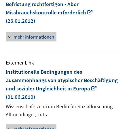
Befristung rechtfertigen - Aber
In
Missbrauchskontrolle erforderlich
neuem
(26.01.2012)
Fenster
öffnen
mehr Informationen
Externer Link
Institutionelle Bedingungen des
Zusammenhangs von atypischer Beschäftigung
In
und sozialer Ungleichheit in Europa
neuem
(01.06.2010)
Fenster
Wissenschaftszentrum Berlin für Sozialforschung
öffnen
Allmendinger, Jutta