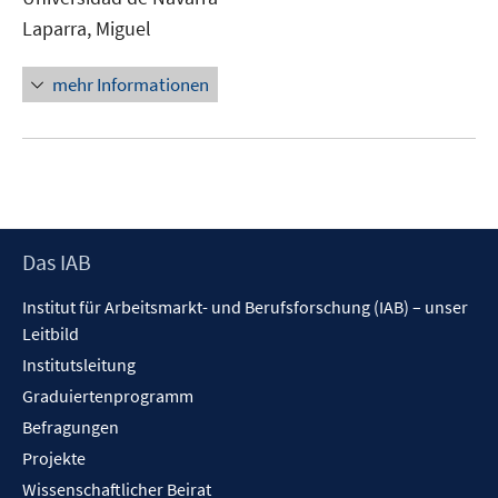
öffnen
Laparra, Miguel
mehr Informationen
Footer
Das IAB
Inhalt
Institut für Arbeitsmarkt- und Berufsforschung (IAB) – unser
Leitbild
Institutsleitung
Graduiertenprogramm
Befragungen
Projekte
Wissenschaftlicher Beirat