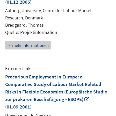
(01.12.2006)
Fenste
Aalborg University, Centre for Labour Market
öffnen
Research, Denmark
Bredgaard, Thomas
Quelle: Projektinformation
mehr Informationen
Externer Link
Precarious Employment in Europe: a
Comparative Study of Labour Market Related
Risks in Flexible Economies (Europäische Studie
In
zur prekären Beschäftigung - ESOPE)
neuem
(01.09.2001)
Fenster
Universidad de Navarra