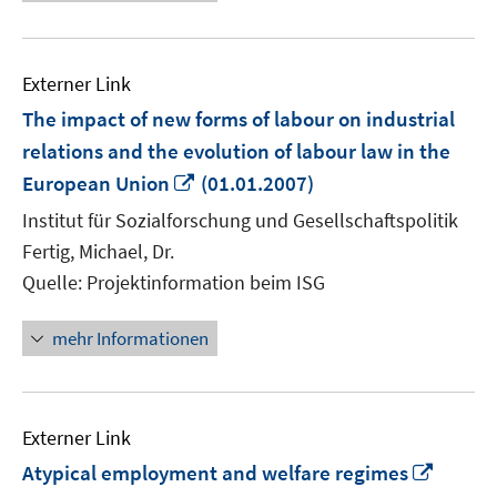
Externer Link
The impact of new forms of labour on industrial
relations and the evolution of labour law in the
In
European Union
(01.01.2007)
neuem
Institut für Sozialforschung und Gesellschaftspolitik
Fenster
Fertig, Michael, Dr.
öffnen
Quelle: Projektinformation beim ISG
mehr Informationen
Externer Link
In
Atypical employment and welfare regimes
neue