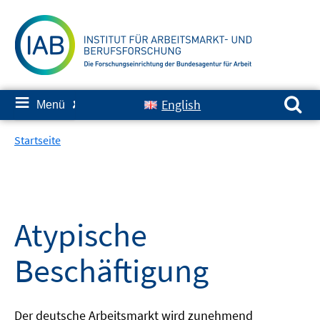
Springe
zum
Inhalt
Suchen nach:
≡
English
Menü
✘
Startseite
Atypische
Beschäftigung
Der deutsche Arbeitsmarkt wird zunehmend