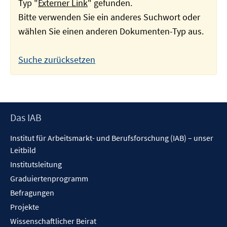
Typ "
Externer Link
" gefunden.
Bitte verwenden Sie ein anderes Suchwort oder
wählen Sie einen anderen Dokumenten-Typ aus.
Suche zurücksetzen
Footer
Das IAB
Inhalt
Institut für Arbeitsmarkt- und Berufsforschung (IAB) – unser
Leitbild
Institutsleitung
Graduiertenprogramm
Befragungen
Projekte
Wissenschaftlicher Beirat