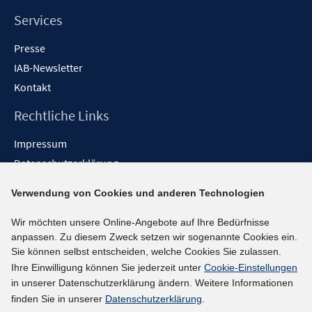
Services
Presse
IAB-Newsletter
Kontakt
Rechtliche Links
Impressum
Datenschutzerklärung
Erklärung zur Barrierefreiheit
Verwendung von Cookies und anderen Technologien
Barrieren melden
Wir möchten unsere Online-Angebote auf Ihre Bedürfnisse
Social-Media-Kanäle
anpassen. Zu diesem Zweck setzen wir sogenannte Cookies ein.
Sie können selbst entscheiden, welche Cookies Sie zulassen.
BlueSky
Ihre Einwilligung können Sie jederzeit unter
Cookie-Einstellungen
YouTube
in unserer Datenschutzerklärung ändern. Weitere Informationen
LinkedIn
finden Sie in unserer
Datenschutzerklärung
.