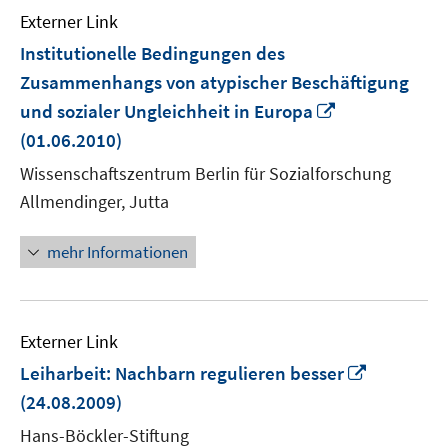
Externer Link
Institutionelle Bedingungen des
Zusammenhangs von atypischer Beschäftigung
In
und sozialer Ungleichheit in Europa
neuem
(01.06.2010)
Fenster
Wissenschaftszentrum Berlin für Sozialforschung
öffnen
Allmendinger, Jutta
mehr Informationen
Externer Link
In
Leiharbeit: Nachbarn regulieren besser
neuem
(24.08.2009)
Fenster
Hans-Böckler-Stiftung
öffnen