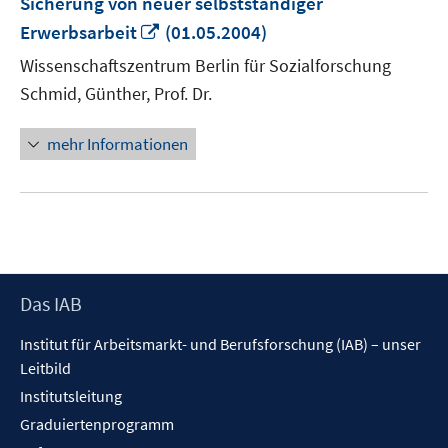
Sicherung von neuer selbstständiger
In
Erwerbsarbeit
(01.05.2004)
neuem
Wissenschaftszentrum Berlin für Sozialforschung
Fenster
Schmid, Günther, Prof. Dr.
öffnen
mehr Informationen
Footer
Das IAB
Inhalt
Institut für Arbeitsmarkt- und Berufsforschung (IAB) – unser
Leitbild
Institutsleitung
Graduiertenprogramm