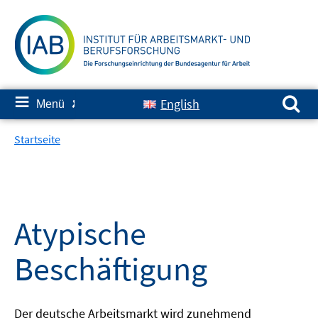
Springe
zum
Inhalt
Suchen nach:
≡
English
Menü
✘
Startseite
Atypische
Beschäftigung
Der deutsche Arbeitsmarkt wird zunehmend