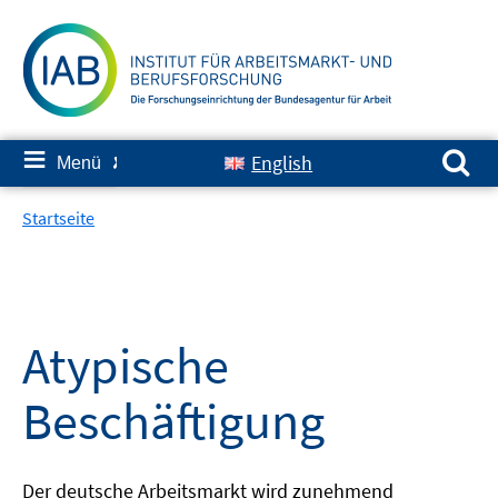
Springe
zum
Inhalt
Suchen nach:
≡
English
Menü
✘
Startseite
Atypische
Beschäftigung
Der deutsche Arbeitsmarkt wird zunehmend