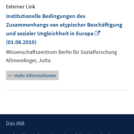
Externer Link
Institutionelle Bedingungen des
Zusammenhangs von atypischer Beschäftigung
In
und sozialer Ungleichheit in Europa
neuem
(01.06.2010)
Fenster
Wissenschaftszentrum Berlin für Sozialforschung
öffnen
Allmendinger, Jutta
mehr Informationen
Footer
Das IAB
Inhalt