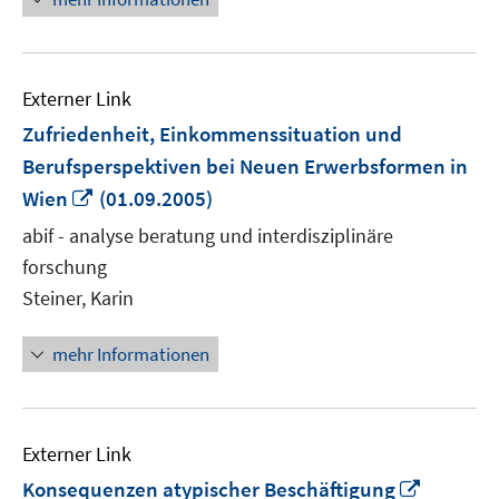
Externer Link
Zufriedenheit, Einkommenssituation und
Berufsperspektiven bei Neuen Erwerbsformen in
In
Wien
(01.09.2005)
neuem
abif - analyse beratung und interdisziplinäre
Fenster
forschung
öffnen
Steiner, Karin
mehr Informationen
Externer Link
In
Konsequenzen atypischer Beschäftigung