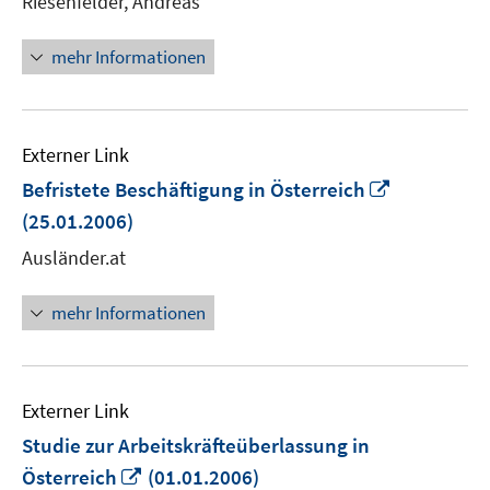
Riesenfelder, Andreas
öffnen
mehr Informationen
Externer Link
In
Befristete Beschäftigung in Österreich
neuem
(25.01.2006)
Fenster
Ausländer.at
öffnen
mehr Informationen
Externer Link
Studie zur Arbeitskräfteüberlassung in
In
Österreich
(01.01.2006)