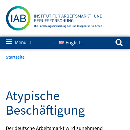
Springe
zum
Inhalt
Suchen nach:
≡
English
Menü
✘
Startseite
Atypische
Beschäftigung
Der deutsche Arbeitsmarkt wird zunehmend