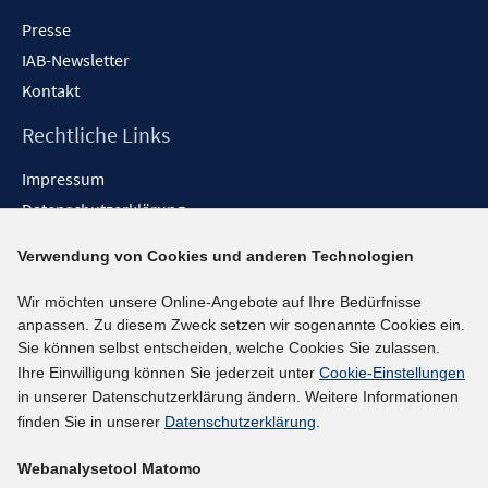
Presse
IAB-Newsletter
Kontakt
Rechtliche Links
Impressum
Datenschutzerklärung
Erklärung zur Barrierefreiheit
Verwendung von Cookies und anderen Technologien
Barrieren melden
Wir möchten unsere Online-Angebote auf Ihre Bedürfnisse
Social-Media-Kanäle
anpassen. Zu diesem Zweck setzen wir sogenannte Cookies ein.
Sie können selbst entscheiden, welche Cookies Sie zulassen.
BlueSky
Ihre Einwilligung können Sie jederzeit unter
Cookie-Einstellungen
YouTube
in unserer Datenschutzerklärung ändern. Weitere Informationen
LinkedIn
finden Sie in unserer
Datenschutzerklärung
.
XING
Webanalysetool Matomo
kununu