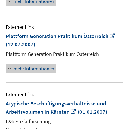
mehr Informationen
Externer Link
In
Plattform Generation Praktikum Österreich
neue
(12.07.2007)
Fenst
Plattform Generation Praktikum Österreich
öffne
mehr Informationen
Externer Link
Atypische Beschäftigungsverhältnisse und
In
Arbeitsvolumen in Kärnten
(01.01.2007)
neuem
L&R Sozialforschung
Fenster