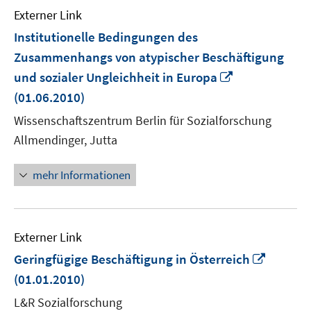
Externer Link
Institutionelle Bedingungen des
Zusammenhangs von atypischer Beschäftigung
In
und sozialer Ungleichheit in Europa
neuem
(01.06.2010)
Fenster
Wissenschaftszentrum Berlin für Sozialforschung
öffnen
Allmendinger, Jutta
mehr Informationen
Externer Link
In
Geringfügige Beschäftigung in Österreich
neuem
(01.01.2010)
Fenster
L&R Sozialforschung
öffnen