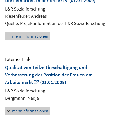
Die Leiharbeit in der Krise?
(01.01.2009)
neuem
L&R Sozialforschung
Fenster
Riesenfelder, Andreas
öffnen
Quelle: Projektinformation der L&R Sozialforschung
mehr Informationen
Externer Link
Qualität von Teilzeitbeschäftigung und
Verbesserung der Position der Frauen am
In
Arbeitsmarkt
(01.01.2008)
neuem
L&R Sozialforschung
Fenster
Bergmann, Nadja
öffnen
mehr Informationen