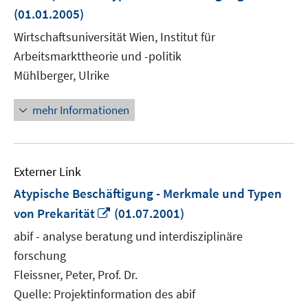
neuem
(01.01.2005)
Fenster
Wirtschaftsuniversität Wien, Institut für
öffnen
Arbeitsmarkttheorie und -politik
Mühlberger, Ulrike
mehr Informationen
Externer Link
Atypische Beschäftigung - Merkmale und Typen
In
von Prekarität
(01.07.2001)
neuem
abif - analyse beratung und interdisziplinäre
Fenster
forschung
öffnen
Fleissner, Peter, Prof. Dr.
Quelle: Projektinformation des abif