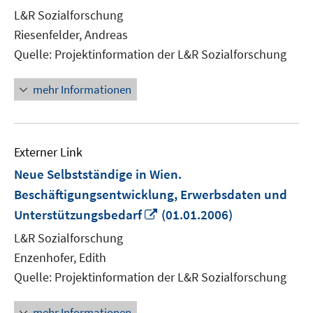
neuem
L&R Sozialforschung
Fenster
Riesenfelder, Andreas
öffnen
Quelle: Projektinformation der L&R Sozialforschung
mehr Informationen
Externer Link
Neue Selbstständige in Wien.
Beschäftigungsentwicklung, Erwerbsdaten und
In
Unterstützungsbedarf
(01.01.2006)
neuem
L&R Sozialforschung
Fenster
Enzenhofer, Edith
öffnen
Quelle: Projektinformation der L&R Sozialforschung
mehr Informationen