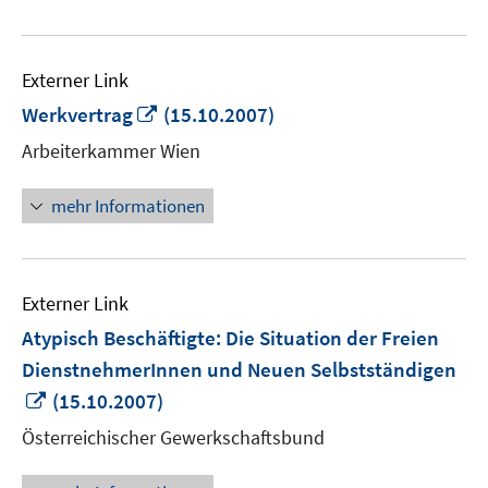
Externer Link
In
Werkvertrag
(15.10.2007)
neuem
Arbeiterkammer Wien
Fenster
öffnen
mehr Informationen
Externer Link
Atypisch Beschäftigte: Die Situation der Freien
DienstnehmerInnen und Neuen Selbstständigen
In
(15.10.2007)
neuem
Österreichischer Gewerkschaftsbund
Fenster
öffnen