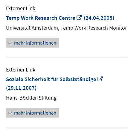
Externer Link
In
Temp Work Research Centre
(24.04.2008)
neuem
Universität Amsterdam, Temp Work Research Monitor
Fenster
öffnen
mehr Informationen
Externer Link
In
Soziale Sicherheit für Selbstständige
neuem
(29.11.2007)
Fenster
Hans-Böckler-Stiftung
öffnen
mehr Informationen