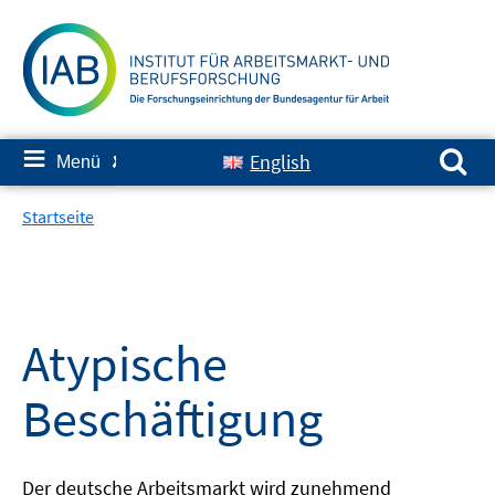
Springe
zum
Inhalt
Suchen nach:
≡
English
Menü
✘
Startseite
Atypische
Beschäftigung
Der deutsche Arbeitsmarkt wird zunehmend