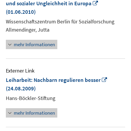
In
und sozialer Ungleichheit in Europa
neuem
(01.06.2010)
Fenster
Wissenschaftszentrum Berlin für Sozialforschung
öffnen
Allmendinger, Jutta
mehr Informationen
Externer Link
In
Leiharbeit: Nachbarn regulieren besser
neuem
(24.08.2009)
Fenster
Hans-Böckler-Stiftung
öffnen
mehr Informationen