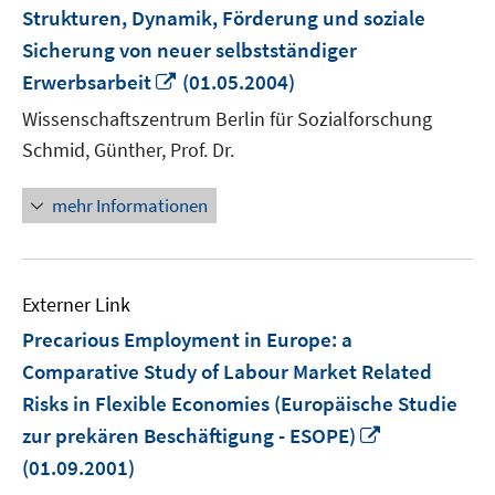
Strukturen, Dynamik, Förderung und soziale
Sicherung von neuer selbstständiger
In
Erwerbsarbeit
(01.05.2004)
neuem
Wissenschaftszentrum Berlin für Sozialforschung
Fenster
Schmid, Günther, Prof. Dr.
öffnen
mehr Informationen
Externer Link
Precarious Employment in Europe: a
Comparative Study of Labour Market Related
Risks in Flexible Economies (Europäische Studie
In
zur prekären Beschäftigung - ESOPE)
neuem
(01.09.2001)
Fenster