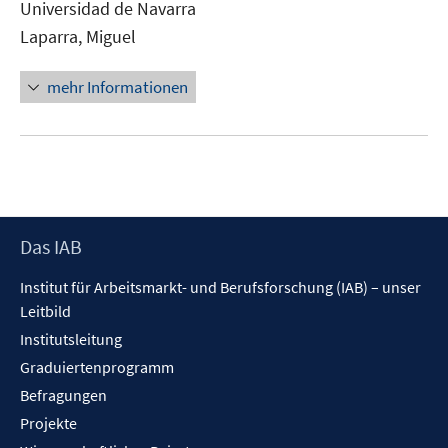
Universidad de Navarra
öffnen
Laparra, Miguel
mehr Informationen
Footer
Das IAB
Inhalt
Institut für Arbeitsmarkt- und Berufsforschung (IAB) – unser
Leitbild
Institutsleitung
Graduiertenprogramm
Befragungen
Projekte