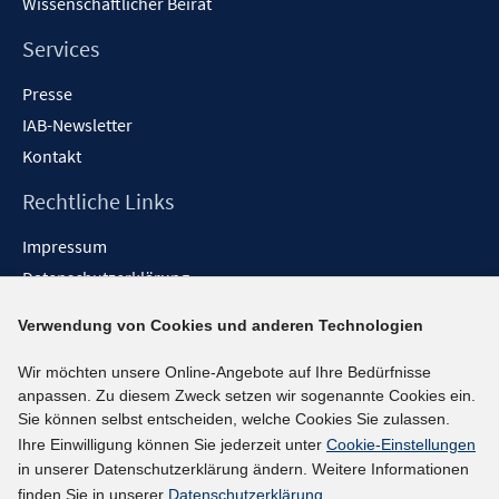
Wissenschaftlicher Beirat
Services
Presse
IAB-Newsletter
Kontakt
Rechtliche Links
Impressum
Datenschutzerklärung
Erklärung zur Barrierefreiheit
Verwendung von Cookies und anderen Technologien
Barrieren melden
Wir möchten unsere Online-Angebote auf Ihre Bedürfnisse
Social-Media-Kanäle
anpassen. Zu diesem Zweck setzen wir sogenannte Cookies ein.
Sie können selbst entscheiden, welche Cookies Sie zulassen.
BlueSky
Ihre Einwilligung können Sie jederzeit unter
Cookie-Einstellungen
YouTube
in unserer Datenschutzerklärung ändern. Weitere Informationen
LinkedIn
finden Sie in unserer
Datenschutzerklärung
.