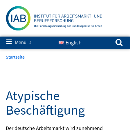
Springe
zum
Inhalt
Suchen nach:
≡
English
Menü
✘
Startseite
Atypische
Beschäftigung
Der deutsche Arbeitsmarkt wird zunehmend