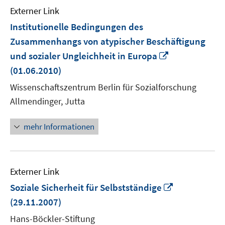
Externer Link
Institutionelle Bedingungen des
Zusammenhangs von atypischer Beschäftigung
In
und sozialer Ungleichheit in Europa
neuem
(01.06.2010)
Fenster
Wissenschaftszentrum Berlin für Sozialforschung
öffnen
Allmendinger, Jutta
mehr Informationen
Externer Link
In
Soziale Sicherheit für Selbstständige
neuem
(29.11.2007)
Fenster
Hans-Böckler-Stiftung
öffnen