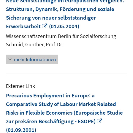
Neue Selbstständige im europäischen Vergleich.
Strukturen, Dynamik, Förderung und soziale
Sicherung von neuer selbstständiger
In
Erwerbsarbeit
(01.05.2004)
neuem
Wissenschaftszentrum Berlin für Sozialforschung
Fenster
Schmid, Günther, Prof. Dr.
öffnen
mehr Informationen
Externer Link
Precarious Employment in Europe: a
Comparative Study of Labour Market Related
Risks in Flexible Economies (Europäische Studie
In
zur prekären Beschäftigung - ESOPE)
neuem
(01.09.2001)