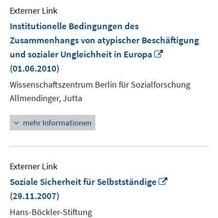
Externer Link
Institutionelle Bedingungen des
Zusammenhangs von atypischer Beschäftigung
In
und sozialer Ungleichheit in Europa
neuem
(01.06.2010)
Fenster
Wissenschaftszentrum Berlin für Sozialforschung
öffnen
Allmendinger, Jutta
mehr Informationen
Externer Link
In
Soziale Sicherheit für Selbstständige
neuem
(29.11.2007)
Fenster
Hans-Böckler-Stiftung
öffnen