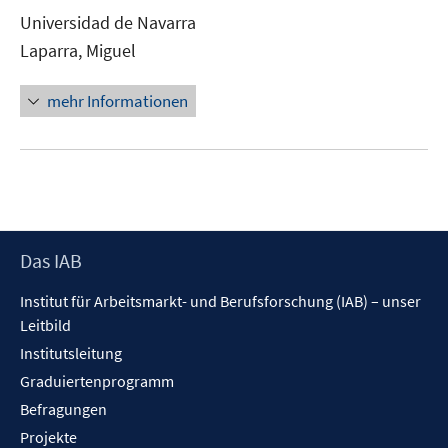
Fenster
Universidad de Navarra
öffnen
Laparra, Miguel
mehr Informationen
Footer
Das IAB
Inhalt
Institut für Arbeitsmarkt- und Berufsforschung (IAB) – unser
Leitbild
Institutsleitung
Graduiertenprogramm
Befragungen
Projekte