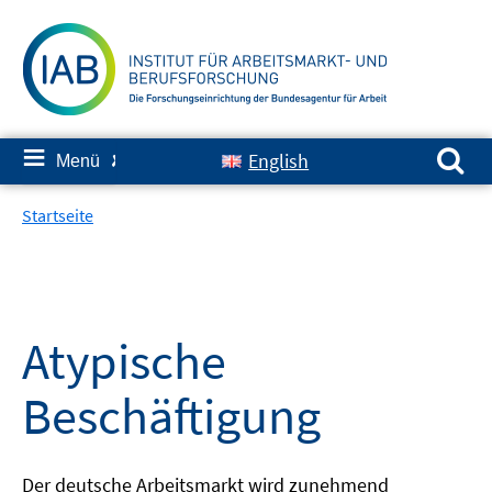
Springe
zum
Inhalt
Suchen nach:
≡
English
Menü
✘
Startseite
Atypische
Beschäftigung
Der deutsche Arbeitsmarkt wird zunehmend