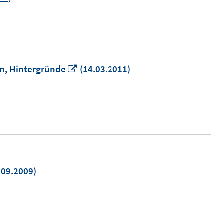
In
en, Hintergründe
(14.03.2011)
neuem
Fenster
öffnen
.09.2009)
uem
ster
nen