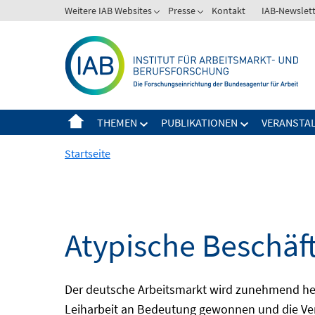
Springe
Weitere IAB Websites
Presse
Kontakt
IAB-Newslet
zum
Inhalt
THEMEN
PUBLIKATIONEN
VERANSTA
Startseite
Atypische Beschäf
Der deutsche Arbeitsmarkt wird zunehmend het
Leiharbeit an Bedeutung gewonnen und die Ver