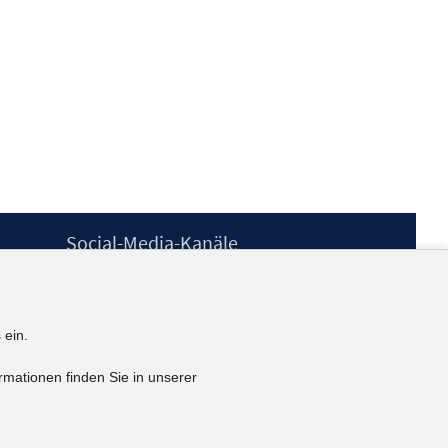
Social-Media-Kanäle
BlueSky
YouTube
LinkedIn
 ein.
XING
kununu
rmationen finden Sie in unserer
Netiquette