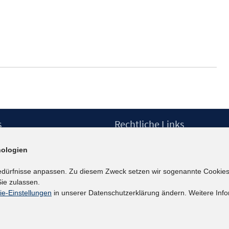
Fenster
öffnen
s
Rechtliche Links
Impressum
ologien
etter
Datenschutzerklärung
Erklärung zur Barrierefreiheit
edürfnisse anpassen. Zu diesem Zweck setzen wir sogenannte Cookies
Barrieren melden
ie zulassen.
ie-Einstellungen
in unserer Datenschutzerklärung ändern. Weitere Info