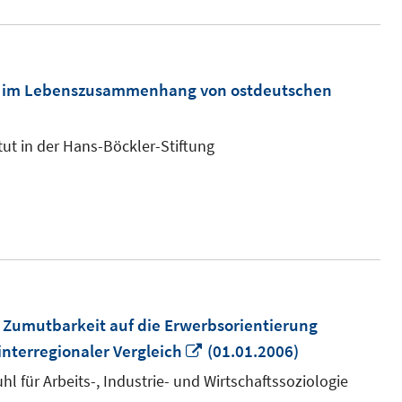
tät im Lebenszusammenhang von ostdeutschen
tut in der Hans-Böckler-Stiftung
r Zumutbarkeit auf die Erwerbsorientierung
In
 interregionaler Vergleich
(01.01.2006)
neuem
uhl für Arbeits-, Industrie- und Wirtschaftssoziologie