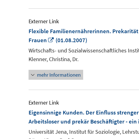
Externer Link
Flexible Familienernährerinnen. Prekari
In
Frauen
(01.08.2007)
neuem
Wirtschafts- und Sozialwissenschaftliches Insti
Fenster
Klenner, Christina, Dr.
öffnen
mehr Informationen
Externer Link
Eigensinnige Kunden. Der Einfluss strenge
Arbeitsloser und prekär Beschäftigter - ein
Universität Jena, Institut für Soziologie, Lehrst