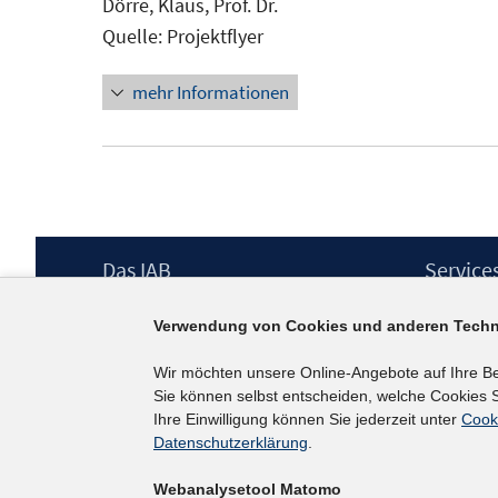
Dörre, Klaus, Prof. Dr.
Quelle: Projektflyer
mehr Informationen
Footer
Das IAB
Service
Inhalt
Institut für Arbeitsmarkt- und
Presse
Verwendung von Cookies und anderen Techn
Berufsforschung (IAB) – unser Leitbild
IAB-Newsl
Institutsleitung
Kontakt
Wir möchten unsere Online-Angebote auf Ihre B
Graduiertenprogramm
Sie können selbst entscheiden, welche Cookies S
Befragungen
Ihre Einwilligung können Sie jederzeit unter
Cook
Projekte
Datenschutzerklärung
.
Wissenschaftlicher Beirat
Webanalysetool Matomo