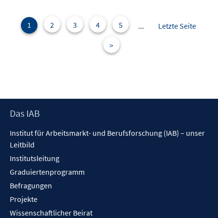
1
2
3
4
5
...
Letzte Seite
>
Footer
Das IAB
Inhalt
Institut für Arbeitsmarkt- und Berufsforschung (IAB) – unser
Leitbild
Institutsleitung
Graduiertenprogramm
Befragungen
Projekte
Wissenschaftlicher Beirat