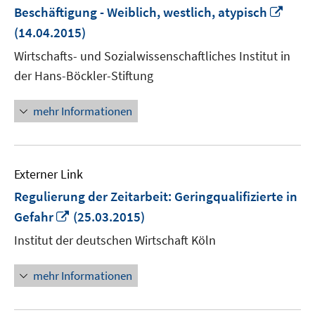
In
Beschäftigung - Weiblich, westlich, atypisch
neu
(14.04.2015)
Fenst
Wirtschafts- und Sozialwissenschaftliches Institut in
öffne
der Hans-Böckler-Stiftung
mehr Informationen
Externer Link
Regulierung der Zeitarbeit: Geringqualifizierte in
In
Gefahr
(25.03.2015)
neuem
Institut der deutschen Wirtschaft Köln
Fenster
öffnen
mehr Informationen