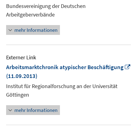
neuem
Bundesvereinigung der Deutschen
Fenster
Arbeitgeberverbände
öffnen
mehr Informationen
Externer Link
In
Arbeitsmarktchronik atypischer Beschäftigung
n
(11.09.2013)
Fe
Institut für Regionalforschung an der Universität
öf
Göttingen
mehr Informationen