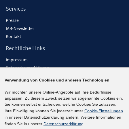
Services
Presse
IAB-Newsletter
Kontakt
Rechtliche Links
Impressum
Datenschutzerklärung
Erklärung zur Barrierefreiheit
Verwendung von Cookies und anderen Technologien
Barrieren melden
Wir möchten unsere Online-Angebote auf Ihre Bedürfnisse
Social-Media-Kanäle
anpassen. Zu diesem Zweck setzen wir sogenannte Cookies ein.
Sie können selbst entscheiden, welche Cookies Sie zulassen.
BlueSky
Ihre Einwilligung können Sie jederzeit unter
Cookie-Einstellungen
YouTube
in unserer Datenschutzerklärung ändern. Weitere Informationen
LinkedIn
finden Sie in unserer
Datenschutzerklärung
.