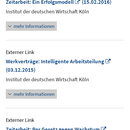
In
Zeitarbeit: Ein Erfolgsmodell
(15.02.2016)
neuem
Institut der deutschen Wirtschaft Köln
Fenster
öffnen
mehr Informationen
Externer Link
In
Werkverträge: Intelligente Arbeitsteilung
neuem
(03.12.2015)
Fenster
Institut der deutschen Wirtschaft Köln
öffnen
mehr Informationen
Externer Link
In
Zeitarbeit: Per Gesetz gegen Wachstum