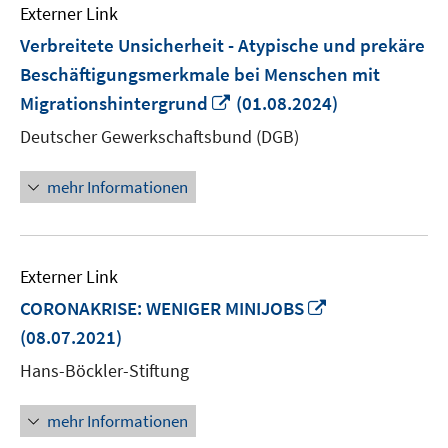
Externer Link
Verbreitete Unsicherheit - Atypische und prekäre
Beschäftigungsmerkmale bei Menschen mit
In
Migrationshintergrund
(01.08.2024)
neuem
Deutscher Gewerkschaftsbund (DGB)
Fenster
öffnen
mehr Informationen
Externer Link
In
CORONAKRISE: WENIGER MINIJOBS
neuem
(08.07.2021)
Fenster
Hans-Böckler-Stiftung
öffnen
mehr Informationen