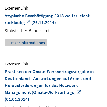
Externer Link
Atypische Beschäftigung 2013 weiter leicht
In
rückläufig
(26.11.2014)
neuem
Statistisches Bundesamt
Fenster
öffnen
mehr Informationen
Externer Link
Praktiken der Onsite-Werkvertragsvergabe in
Deutschland - Auswirkungen auf Arbeit und
Herausforderungen für das Netzwerk-
In
Management (Onsite-Werkverträge)
neuem
(01.01.2014)
Fenster