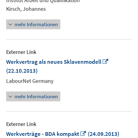
Institut Arbeit und Qualifikation
öffnen
Kirsch, Johannes
mehr Informationen
Externer Link
In
Werkvertrag als neues Sklavenmodell
neuem
(22.10.2013)
Fenster
LabourNet Germany
öffnen
mehr Informationen
Externer Link
In
Werkverträge - BDA kompakt
(24.09.2013)