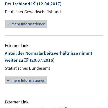
In
Deutschland
(12.04.2017)
neuem
Deutscher Gewerkschaftsbund
Fenster
öffnen
mehr Informationen
Externer Link
Anteil der Normalarbeitsverhältnisse nimmt
In
weiter zu
(20.07.2016)
neuem
Statistisches Bundesamt
Fenster
öffnen
mehr Informationen
Externer Link