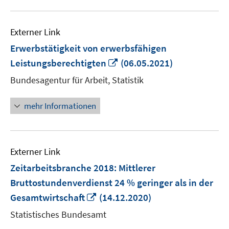
Externer Link
Erwerbstätigkeit von erwerbsfähigen
In
Leistungsberechtigten
(06.05.2021)
neuem
Bundesagentur für Arbeit, Statistik
Fenster
öffnen
mehr Informationen
Externer Link
Zeitarbeitsbranche 2018: Mittlerer
Bruttostundenverdienst 24 % geringer als in der
In
Gesamtwirtschaft
(14.12.2020)
neuem
Statistisches Bundesamt
Fenster