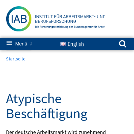
Springe
zum
Inhalt
Suchen nach:
≡
English
Menü
✘
Startseite
Atypische
Beschäftigung
Der deutsche Arbeitsmarkt wird zunehmend