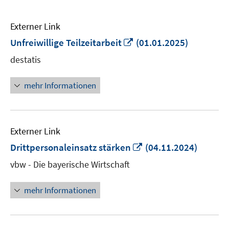
Externer Link
In
Unfreiwillige Teilzeitarbeit
(01.01.2025)
neuem
destatis
Fenster
öffnen
mehr Informationen
Externer Link
In
Drittpersonaleinsatz stärken
(04.11.2024)
neuem
vbw - Die bayerische Wirtschaft
Fenster
öffnen
mehr Informationen