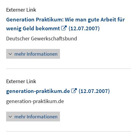
Externer Link
Generation Praktikum: Wie man gute Arbeit für
In
wenig Geld bekommt
(12.07.2007)
neuem
Deutscher Gewerkschaftsbund
Fenster
öffnen
mehr Informationen
Externer Link
In
generation-praktikum.de
(12.07.2007)
neuem
generation-praktikum.de
Fenster
öffnen
mehr Informationen