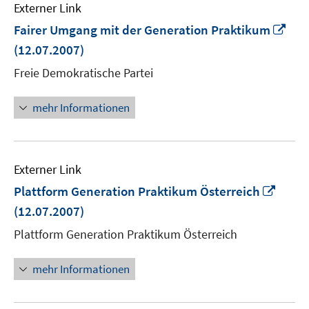
Externer Link
In
Fairer Umgang mit der Generation Praktikum
ne
(12.07.2007)
Fen
Freie Demokratische Partei
öff
mehr Informationen
Externer Link
In
Plattform Generation Praktikum Österreich
neue
(12.07.2007)
Fenst
Plattform Generation Praktikum Österreich
öffne
mehr Informationen