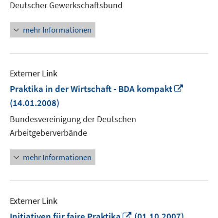
Deutscher Gewerkschaftsbund
Fenster
öffnen
mehr Informationen
Externer Link
In
Praktika in der Wirtschaft - BDA kompakt
neuem
(14.01.2008)
Fenster
Bundesvereinigung der Deutschen
öffnen
Arbeitgeberverbände
mehr Informationen
Externer Link
In
Initiativen für faire Praktika
(01.10.2007)