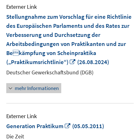
Externer Link
Stellungnahme zum Vorschlag für eine Richtlinie
des Europäischen Parlaments und des Rates zur
Verbesserung und Durchsetzung der
Arbeitsbedingungen von Praktikanten und zur
Bekämpfung von Scheinpraktika
In
(„Praktikumsrichtlinie“)
(26.08.2024)
neuem
Deutscher Gewerkschaftsbund (DGB)
Fenster
öffnen
mehr Informationen
Externer Link
In
Generation Praktikum
(05.05.2011)
neuem
Die Zeit