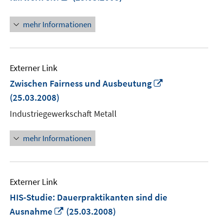
neuem
Fenster
mehr Informationen
öffnen
Externer Link
In
Zwischen Fairness und Ausbeutung
neuem
(25.03.2008)
Fenster
Industriegewerkschaft Metall
öffnen
mehr Informationen
Externer Link
HIS-Studie: Dauerpraktikanten sind die
In
Ausnahme
(25.03.2008)