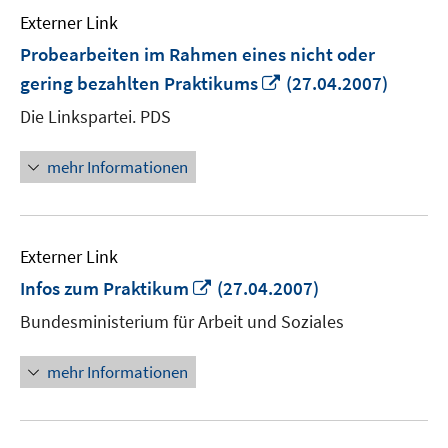
Externer Link
Probearbeiten im Rahmen eines nicht oder
In
gering bezahlten Praktikums
(27.04.2007)
neuem
Die Linkspartei. PDS
Fenster
öffnen
mehr Informationen
Externer Link
In
Infos zum Praktikum
(27.04.2007)
neuem
Bundesministerium für Arbeit und Soziales
Fenster
öffnen
mehr Informationen