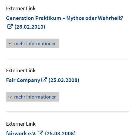
Externer Link
Generation Praktikum – Mythos oder Wahrheit?
In
(26.02.2010)
neuem
Fenster
mehr Informationen
öffnen
Externer Link
In
Fair Company
(25.03.2008)
neuem
Fenster
mehr Informationen
öffnen
Externer Link
In
fairwork e.V.
(25.03.2008)