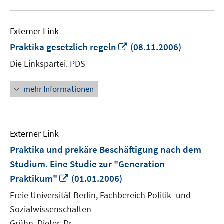
Externer Link
In
Praktika gesetzlich regeln
(08.11.2006)
neuem
Die Linkspartei. PDS
Fenster
öffnen
mehr Informationen
Externer Link
Praktika und prekäre Beschäftigung nach dem
Studium. Eine Studie zur "Generation
In
Praktikum"
(01.01.2006)
neuem
Freie Universität Berlin, Fachbereich Politik- und
Fenster
Sozialwissenschaften
öffnen
Grühn, Dieter, Dr.