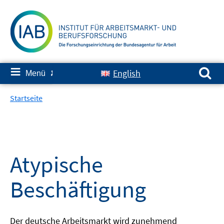
Springe
zum
Inhalt
Suchen nach:
≡
English
Menü
✘
Startseite
Atypische
Beschäftigung
Der deutsche Arbeitsmarkt wird zunehmend