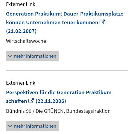
Externer Link
Generation Praktikum: Dauer-Praktikumsplätze
In
können Unternehmen teuer kommen
neuem
(21.02.2007)
Fenster
Wirtschaftswoche
öffnen
mehr Informationen
Externer Link
Perspektiven für die Generation Praktikum
In
schaffen
(22.11.2006)
neuem
Bündnis 90 / Die GRÜNEN, Bundestagsfraktion
Fenster
öffnen
mehr Informationen