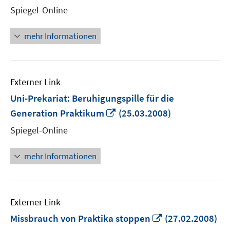
neuem
Spiegel-Online
Fenster
öffnen
mehr Informationen
Externer Link
Uni-Prekariat: Beruhigungspille für die
In
Generation Praktikum
(25.03.2008)
neuem
Spiegel-Online
Fenster
öffnen
mehr Informationen
Externer Link
In
Missbrauch von Praktika stoppen
(27.02.2008)
neuem