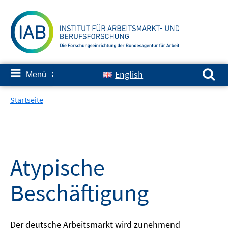
Springe
zum
Inhalt
Suchen nach:
≡
English
Menü
✘
Startseite
Atypische
Beschäftigung
Der deutsche Arbeitsmarkt wird zunehmend