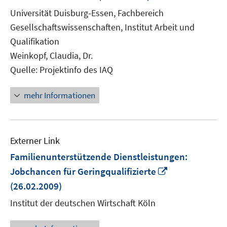
neuem
Universität Duisburg-Essen, Fachbereich
Fenster
Gesellschaftswissenschaften, Institut Arbeit und
öffnen
Qualifikation
Weinkopf, Claudia, Dr.
Quelle: Projektinfo des IAQ
mehr Informationen
Externer Link
Familienunterstützende Dienstleistungen:
In
Jobchancen für Geringqualifizierte
neuem
(26.02.2009)
Fenster
Institut der deutschen Wirtschaft Köln
öffnen