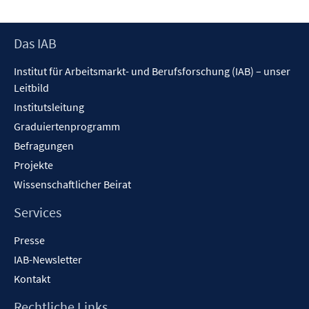
Footer
Das IAB
Inhalt
Institut für Arbeitsmarkt- und Berufsforschung (IAB) – unser
Leitbild
Institutsleitung
Graduiertenprogramm
Befragungen
Projekte
Wissenschaftlicher Beirat
Services
Presse
IAB-Newsletter
Kontakt
Rechtliche Links