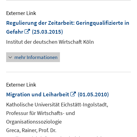
Externer Link
Regulierung der Zeitarbeit: Geringqualifizierte in
In
Gefahr
(25.03.2015)
neuem
Institut der deutschen Wirtschaft Köln
Fenster
öffnen
mehr Informationen
Externer Link
In
Migration und Leiharbeit
(01.05.2010)
neuem
Katholische Universität Eichstätt-Ingolstadt,
Fenster
Professur für Wirtschafts- und
öffnen
Organisationssoziologie
Greca, Rainer, Prof. Dr.