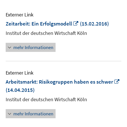
Externer Link
In
Zeitarbeit: Ein Erfolgsmodell
(15.02.2016)
neuem
Institut der deutschen Wirtschaft Köln
Fenster
öffnen
mehr Informationen
Externer Link
In
Arbeitsmarkt: Risikogruppen haben es schwer
ne
(14.04.2015)
Fe
Institut der deutschen Wirtschaft Köln
öf
mehr Informationen