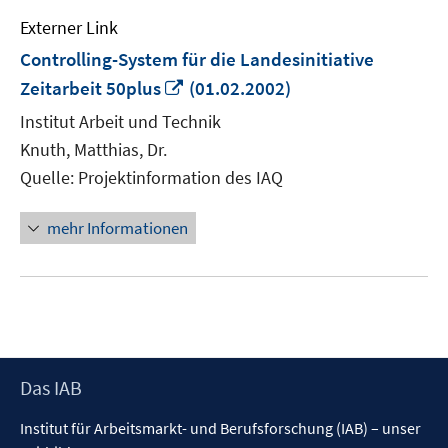
Externer Link
Controlling-System für die Landesinitiative
In
Zeitarbeit 50plus
(01.02.2002)
neuem
Institut Arbeit und Technik
Fenster
Knuth, Matthias, Dr.
öffnen
Quelle: Projektinformation des IAQ
mehr Informationen
Footer
Das IAB
Inhalt
Institut für Arbeitsmarkt- und Berufsforschung (IAB) – unser