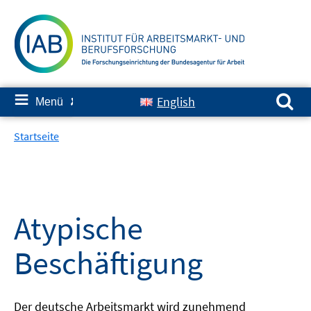
Springe
zum
Inhalt
Suchen nach:
≡
English
Menü
✘
Startseite
Atypische
Beschäftigung
Der deutsche Arbeitsmarkt wird zunehmend