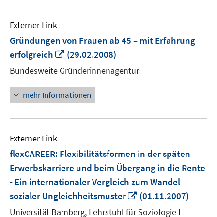
Externer Link
Gründungen von Frauen ab 45 – mit Erfahrung
In
erfolgreich
(29.02.2008)
neuem
Bundesweite Gründerinnenagentur
Fenster
öffnen
mehr Informationen
Externer Link
flexCAREER: Flexibilitätsformen in der späten
Erwerbskarriere und beim Übergang in die Rente
- Ein internationaler Vergleich zum Wandel
In
sozialer Ungleichheitsmuster
(01.11.2007)
neuem
Universität Bamberg, Lehrstuhl für Soziologie I