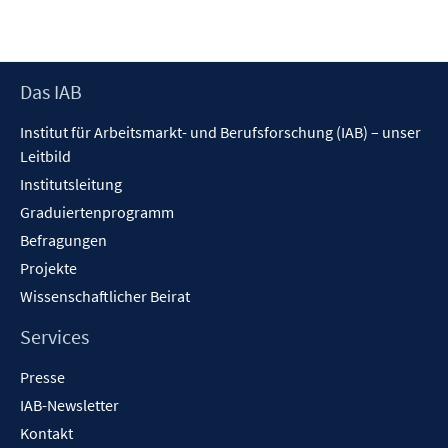
Footer
Das IAB
Inhalt
Institut für Arbeitsmarkt- und Berufsforschung (IAB) – unser
Leitbild
Institutsleitung
Graduiertenprogramm
Befragungen
Projekte
Wissenschaftlicher Beirat
Services
Presse
IAB-Newsletter
Kontakt