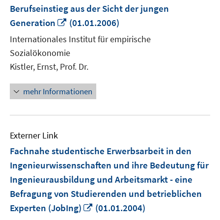
Berufseinstieg aus der Sicht der jungen
In
Generation
(01.01.2006)
neuem
Internationales Institut für empirische
Fenster
Sozialökonomie
öffnen
Kistler, Ernst, Prof. Dr.
mehr Informationen
Externer Link
Fachnahe studentische Erwerbsarbeit in den
Ingenieurwissenschaften und ihre Bedeutung für
Ingenieurausbildung und Arbeitsmarkt - eine
Befragung von Studierenden und betrieblichen
In
Experten (JobIng)
(01.01.2004)
neuem