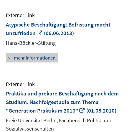
Externer Link
Atypische Beschäftigung: Befristung macht
In
unzufrieden
(06.06.2013)
neuem
Hans-Böckler-Stiftung
Fenster
öffnen
mehr Informationen
Externer Link
Praktika und prekäre Beschäftigung nach dem
Studium. Nachfolgestudie zum Thema
In
"Generation Praktikum 2010"
(01.08.2010)
neuem
Freie Universität Berlin, Fachbereich Politik- und
Fenster
Sozialwissenschaften
öffnen