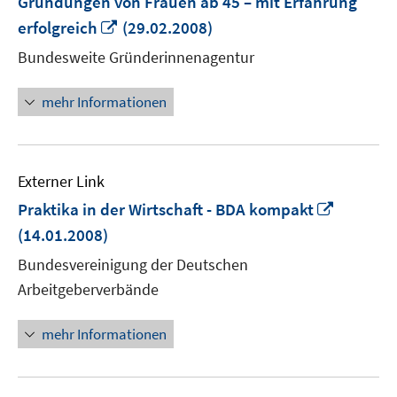
Gründungen von Frauen ab 45 – mit Erfahrung
In
erfolgreich
(29.02.2008)
neuem
Bundesweite Gründerinnenagentur
Fenster
öffnen
mehr Informationen
Externer Link
In
Praktika in der Wirtschaft - BDA kompakt
neuem
(14.01.2008)
Fenster
Bundesvereinigung der Deutschen
öffnen
Arbeitgeberverbände
mehr Informationen