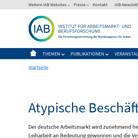
Springe
Weitere IAB Websites
Presse
Kontakt
IAB-Newslet
zum
Inhalt
THEMEN
PUBLIKATIONEN
VERANSTA
Startseite
Atypische Beschäf
Der deutsche Arbeitsmarkt wird zunehmend het
Leiharbeit an Bedeutung gewonnen und die Ver