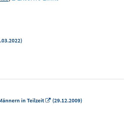
.03.2022)
uem
ster
nen
In
 Männern in Teilzeit
(29.12.2009)
neuem
Fenster
öffnen