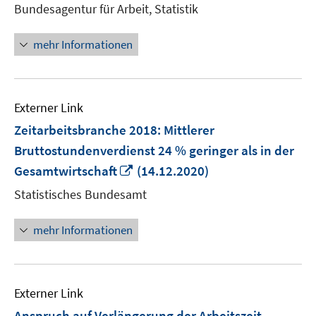
neuem
Bundesagentur für Arbeit, Statistik
Fenster
öffnen
mehr Informationen
Externer Link
Zeitarbeitsbranche 2018: Mittlerer
Bruttostundenverdienst 24 % geringer als in der
In
Gesamtwirtschaft
(14.12.2020)
neuem
Statistisches Bundesamt
Fenster
öffnen
mehr Informationen
Externer Link
Anspruch auf Verlängerung der Arbeitszeit -