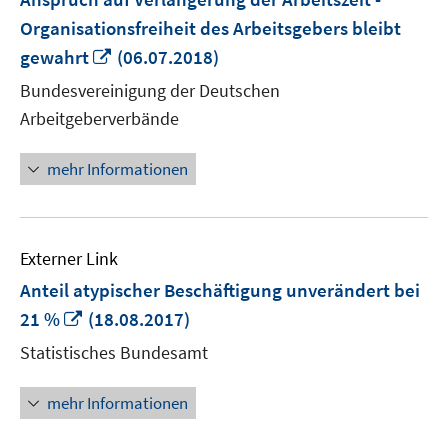
Organisationsfreiheit des Arbeitsgebers bleibt
In
gewahrt
(06.07.2018)
neuem
Bundesvereinigung der Deutschen
Fenster
Arbeitgeberverbände
öffnen
mehr Informationen
Externer Link
Anteil atypischer Beschäftigung unverändert bei
In
21 %
(18.08.2017)
neuem
Statistisches Bundesamt
Fenster
öffnen
mehr Informationen