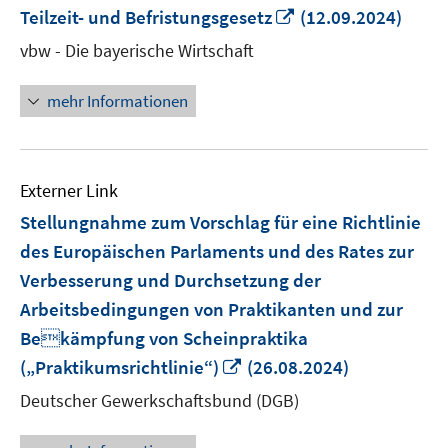
In
Teilzeit- und Befristungsgesetz
(12.09.2024)
neuem
vbw - Die bayerische Wirtschaft
Fenster
öffnen
mehr Informationen
Externer Link
Stellungnahme zum Vorschlag für eine Richtlinie
des Europäischen Parlaments und des Rates zur
Verbesserung und Durchsetzung der
Arbeitsbedingungen von Praktikanten und zur
Bekämpfung von Scheinpraktika
In
(„Praktikumsrichtlinie“)
(26.08.2024)
neuem
Deutscher Gewerkschaftsbund (DGB)
Fenster
öffnen