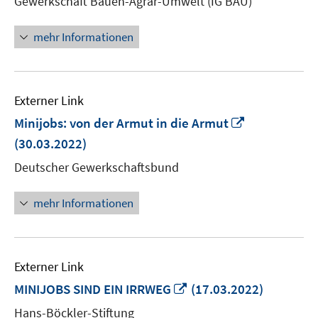
Gewerkschaft Bauen-Agrar-Umwelt (IG BAU)
Fenster
öffnen
mehr Informationen
Externer Link
In
Minijobs: von der Armut in die Armut
neuem
(30.03.2022)
Fenster
Deutscher Gewerkschaftsbund
öffnen
mehr Informationen
Externer Link
In
MINIJOBS SIND EIN IRRWEG
(17.03.2022)
neuem
Hans-Böckler-Stiftung