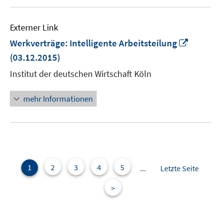
Externer Link
In
Werkverträge: Intelligente Arbeitsteilung
neuem
(03.12.2015)
Fenster
Institut der deutschen Wirtschaft Köln
öffnen
mehr Informationen
1
2
3
4
5
...
Letzte Seite
>