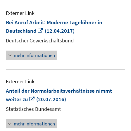
Externer Link
Bei Anruf Arbeit: Moderne Tagelöhner in
In
Deutschland
(12.04.2017)
neuem
Deutscher Gewerkschaftsbund
Fenster
öffnen
mehr Informationen
Externer Link
Anteil der Normalarbeitsverhältnisse nimmt
In
weiter zu
(20.07.2016)
neuem
Statistisches Bundesamt
Fenster
öffnen
mehr Informationen