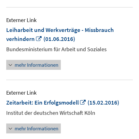
Externer Link
Leiharbeit und Werkverträge - Missbrauch
In
verhindern
(01.06.2016)
neuem
Bundesministerium für Arbeit und Soziales
Fenster
öffnen
mehr Informationen
Externer Link
In
Zeitarbeit: Ein Erfolgsmodell
(15.02.2016)
neuem
Institut der deutschen Wirtschaft Köln
Fenster
öffnen
mehr Informationen