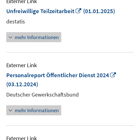
Externer Link
In
Unfreiwillige Teilzeitarbeit
(01.01.2025)
neuem
destatis
Fenster
öffnen
mehr Informationen
Externer Link
In
Personalreport Öffentlicher Dienst 2024
neuem
(03.12.2024)
Fenster
Deutscher Gewerkschaftsbund
öffnen
mehr Informationen
Externer Link