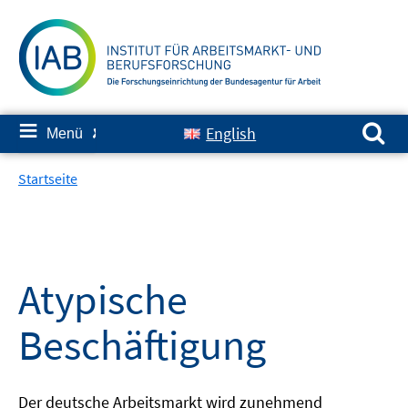
Springe
zum
Inhalt
Suchen nach:
≡
English
Menü
✘
Startseite
Atypische
Beschäftigung
Der deutsche Arbeitsmarkt wird zunehmend