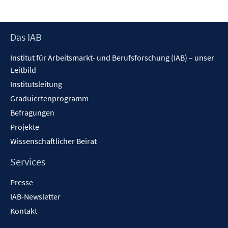
Footer
Das IAB
Inhalt
Institut für Arbeitsmarkt- und Berufsforschung (IAB) – unser
Leitbild
Institutsleitung
Graduiertenprogramm
Befragungen
Projekte
Wissenschaftlicher Beirat
Services
Presse
IAB-Newsletter
Kontakt