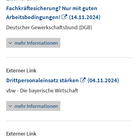
Fachkräftesicherung? Nur mit guten
In
Arbeitsbedingungen!
(14.11.2024)
neuem
Deutscher Gewerkschaftsbund (DGB)
Fenster
öffnen
mehr Informationen
Externer Link
In
Drittpersonaleinsatz stärken
(04.11.2024)
neuem
vbw - Die bayerische Wirtschaft
Fenster
öffnen
mehr Informationen
Externer Link