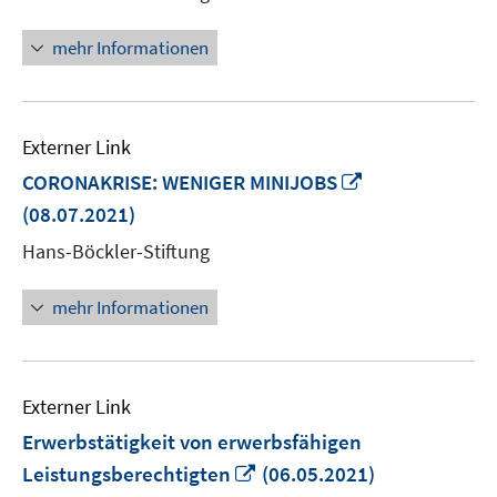
Fenster
öffnen
mehr Informationen
Externer Link
In
CORONAKRISE: WENIGER MINIJOBS
neuem
(08.07.2021)
Fenster
Hans-Böckler-Stiftung
öffnen
mehr Informationen
Externer Link
Erwerbstätigkeit von erwerbsfähigen
In
Leistungsberechtigten
(06.05.2021)