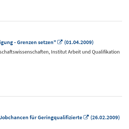
Fenster
öffnen
In
igung - Grenzen setzen"
(01.04.2009)
neuem
chaftswissenschaften, Institut Arbeit und Qualifikation
Fenster
öffnen
In
Jobchancen für Geringqualifizierte
(26.02.2009)
neuem