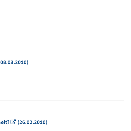
n
08.03.2010)
neuem
enster
ffnen
In
eit?
(26.02.2010)
neuem