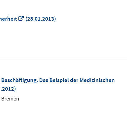
In
herheit
(28.01.2013)
neuem
Fenster
öffnen
r Beschäftigung. Das Beispiel der Medizinischen
.2012)
m
ät Bremen
r