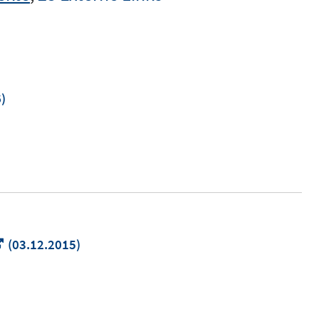
"
)
In
(03.12.2015)
neuem
Fenster
öffnen