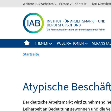
Springe
Weitere IAB Websites
Presse
Kontakt
IAB-Newslet
zum
Inhalt
THEMEN
PUBLIKATIONEN
VERANSTA
Startseite
Atypische Beschäf
Der deutsche Arbeitsmarkt wird zunehmend het
Leiharbeit an Bedeutung gewonnen und die Ver