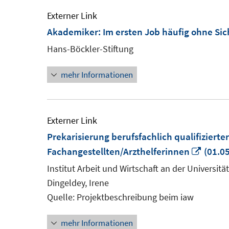
Externer Link
Akademiker: Im ersten Job häufig ohne Sic
Hans-Böckler-Stiftung
mehr Informationen
Externer Link
Prekarisierung berufsfachlich qualifizierte
In
Fachangestellten/Arzthelferinnen
(01.05
neue
Institut Arbeit und Wirtschaft an der Universit
Fenste
Dingeldey, Irene
öffnen
Quelle: Projektbeschreibung beim iaw
mehr Informationen