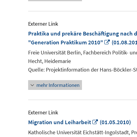
Externer Link
Praktika und prekäre Beschäftigung nach
In
"Generation Praktikum 2010"
(01.08.20
neuem
Freie Universität Berlin, Fachbereich Politik- 
Fenster
Hecht, Heidemarie
öffnen
Quelle: Projektinformation der Hans-Böckler-S
mehr Informationen
Externer Link
In
Migration und Leiharbeit
(01.05.2010)
neuem
Katholische Universität Eichstätt-Ingolstadt, P