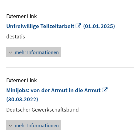
Externer Link
In
Unfreiwillige Teilzeitarbeit
(01.01.2025)
neuem
destatis
Fenster
öffnen
mehr Informationen
Externer Link
In
Minijobs: von der Armut in die Armut
neuem
(30.03.2022)
Fenster
Deutscher Gewerkschaftsbund
öffnen
mehr Informationen