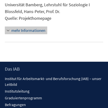
neuem
Universität Bamberg, Lehrstuhl für Soziologie I
Fenster
Blossfeld, Hans-Peter, Prof. Dr.
öffnen
Quelle: Projekthomepage
mehr Informationen
Footer
Das IAB
Inhalt
Institut für Arbeitsmarkt- und Berufsforschung (IAB) – unser
Leitbild
Institutsleitung
Graduiertenprogramm
Befragungen