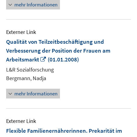
öffnen
mehr Informationen
Externer Link
Qualität von Teilzeitbeschäftigung und
Verbesserung der Position der Frauen am
In
Arbeitsmarkt
(01.01.2008)
neuem
L&R Sozialforschung
Fenster
Bergmann, Nadja
öffnen
mehr Informationen
Externer Link
Flexible Familienernährerinnen. Prekarität im