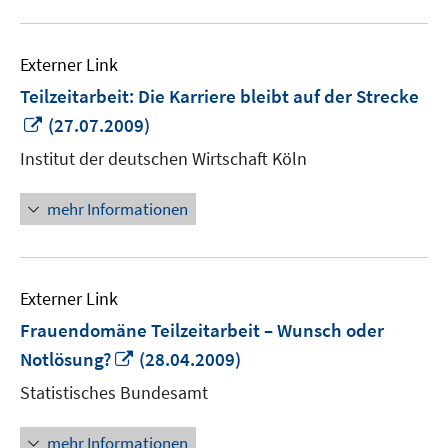
Externer Link
Teilzeitarbeit: Die Karriere bleibt auf der Strecke
In
(27.07.2009)
neuem
Institut der deutschen Wirtschaft Köln
Fenster
öffnen
mehr Informationen
Externer Link
Frauendomäne Teilzeitarbeit – Wunsch oder
In
Notlösung?
(28.04.2009)
neuem
Statistisches Bundesamt
Fenster
öffnen
mehr Informationen