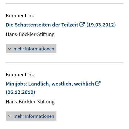
Externer Link
In
Die Schattenseiten der Teilzeit
(19.03.2012)
neuem
Hans-Böckler-Stiftung
Fenster
öffnen
mehr Informationen
Externer Link
In
Minijobs: Ländlich, westlich, weiblich
neuem
(06.12.2010)
Fenster
Hans-Böckler-Stiftung
öffnen
mehr Informationen