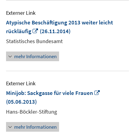
Externer Link
Atypische Beschäftigung 2013 weiter leicht
In
rückläufig
(26.11.2014)
neuem
Statistisches Bundesamt
Fenster
öffnen
mehr Informationen
Externer Link
In
Minijob: Sackgasse für viele Frauen
neuem
(05.06.2013)
Fenster
Hans-Böckler-Stiftung
öffnen
mehr Informationen