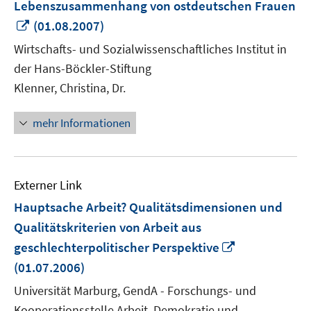
Lebenszusammenhang von ostdeutschen Frauen
In
(01.08.2007)
neuem
Wirtschafts- und Sozialwissenschaftliches Institut in
Fenster
der Hans-Böckler-Stiftung
öffnen
Klenner, Christina, Dr.
mehr Informationen
Externer Link
Hauptsache Arbeit? Qualitätsdimensionen und
Qualitätskriterien von Arbeit aus
In
geschlechterpolitischer Perspektive
neuem
(01.07.2006)
Fenster
Universität Marburg, GendA - Forschungs- und
öffnen
Kooperationsstelle Arbeit, Demokratie und