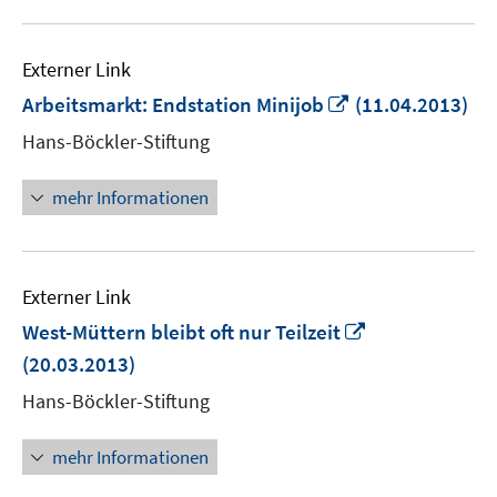
Externer Link
In
Arbeitsmarkt: Endstation Minijob
(11.04.2013)
neuem
Hans-Böckler-Stiftung
Fenster
öffnen
mehr Informationen
Externer Link
In
West-Müttern bleibt oft nur Teilzeit
neuem
(20.03.2013)
Fenster
Hans-Böckler-Stiftung
öffnen
mehr Informationen