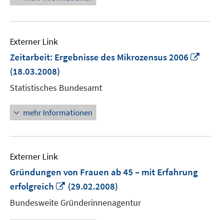
Externer Link
In
Zeitarbeit: Ergebnisse des Mikrozensus 2006
neu
(18.03.2008)
Fens
Statistisches Bundesamt
öffn
mehr Informationen
Externer Link
Gründungen von Frauen ab 45 – mit Erfahrung
In
erfolgreich
(29.02.2008)
neuem
Bundesweite Gründerinnenagentur
Fenster