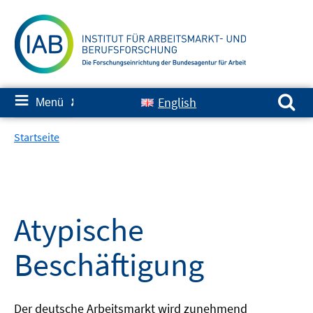
Springe
zum
Inhalt
Suchen nach:
≡
English
Menü
✘
Startseite
Atypische
Beschäftigung
Der deutsche Arbeitsmarkt wird zunehmend