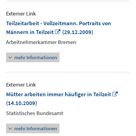
Externer Link
Teilzeitarbeit - Vollzeitmann. Portraits von
In
Männern in Teilzeit
(29.12.2009)
neuem
Arbeitnehmerkammer Bremen
Fenster
öffnen
mehr Informationen
Externer Link
In
Mütter arbeiten immer häufiger in Teilzeit
neuem
(14.10.2009)
Fenste
Statistisches Bundesamt
öffnen
mehr Informationen