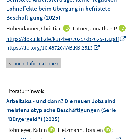
s
s
n
e
Lohneffekte beim Übergang in befristete
t
t
s
n
e
e
Beschäftigung
(2025)
t
s
r
r
e
t
I
I
Hohendanner, Christian
;
Latner, Jonathan P.
;
ö
ö
r
e
n
n
I
f
f
https://doku.iab.de/kurzber/2025/kb2025-13.pdf
ö
r
n
n
n
f
f
I
https://doi.org/10.48720/IAB.KB.2513
f
ö
e
e
n
n
n
n
f
f
u
u
e
e
e
n
n
mehr Informationen
f
e
e
u
n
n
e
e
n
m
m
e
u
n
e
F
F
m
e
n
e
e
F
Literaturhinweis
m
n
n
e
F
Arbeitslos - und dann? Die neuen Jobs sind
s
s
n
e
meistens atypische Beschäftigungen (Serie
t
t
s
n
e
e
"Bürgergeld")
(2025)
t
s
r
r
e
t
I
I
Hohmeyer, Katrin
;
Lietzmann, Torsten
;
ö
ö
r
e
n
n