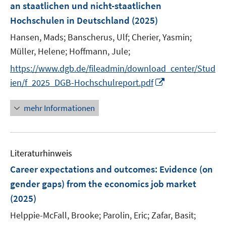
r
r
an staatlichen und nicht-staatlichen
s
ö
ö
Hochschulen in Deutschland
(2025)
t
f
f
e
Hansen, Mads;
Banscherus, Ulf;
Cherier, Yasmin;
f
f
r
n
n
Müller, Helene;
Hoffmann, Jule;
ö
e
e
https://www.dgb.de/fileadmin/download_center/Stud
f
n
n
I
f
ien/f_2025_DGB-Hochschulreport.pdf
n
n
n
e
mehr Informationen
e
n
u
e
Literaturhinweis
m
F
Career expectations and outcomes: Evidence (on
e
gender gaps) from the economics job market
n
(2025)
s
t
Helppie-McFall, Brooke;
Parolin, Eric;
Zafar, Basit;