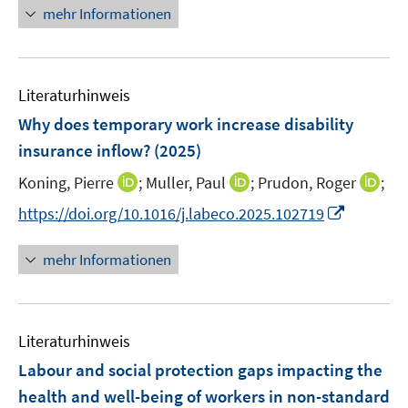
e
n
n
mehr Informationen
f
u
e
n
e
u
e
m
e
n
F
Literaturhinweis
m
e
F
Why does temporary work increase disability
n
e
insurance inflow?
(2025)
s
n
t
I
I
I
Koning, Pierre
;
Muller, Paul
;
Prudon, Roger
;
s
e
n
n
n
t
I
https://doi.org/10.1016/j.labeco.2025.102719
r
n
n
n
e
n
ö
e
e
e
r
n
mehr Informationen
f
u
u
u
ö
e
f
e
e
e
f
u
n
m
m
m
f
e
e
F
F
F
n
Literaturhinweis
m
n
e
e
e
e
F
Labour and social protection gaps impacting the
n
n
n
n
e
health and well-being of workers in non-standard
s
s
s
n