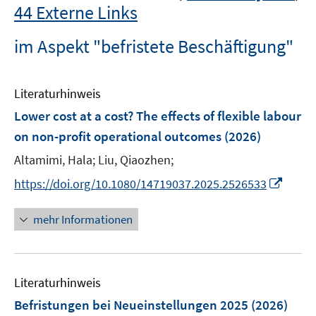
44 Externe Links
im Aspekt "befristete Beschäftigung"
Literaturhinweis
Lower cost at a cost? The effects of flexible labour
on non-profit operational outcomes
(2026)
Altamimi, Hala;
Liu, Qiaozhen;
I
https://doi.org/10.1080/14719037.2025.2526533
n
n
mehr Informationen
e
u
e
Literaturhinweis
m
F
Befristungen bei Neueinstellungen 2025
(2026)