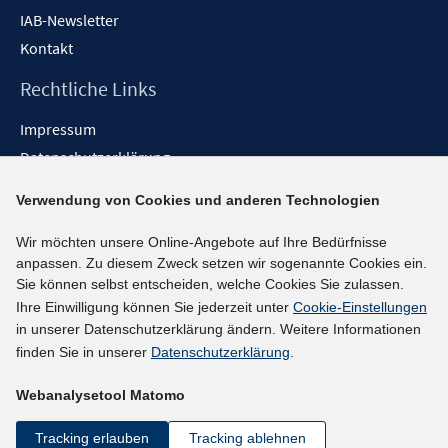
IAB-Newsletter
Kontakt
Rechtliche Links
Impressum
Datenschutzerklärung
Erklärung zur Barrierefreiheit
Verwendung von Cookies und anderen Technologien
Barrieren melden
Wir möchten unsere Online-Angebote auf Ihre Bedürfnisse
Social-Media-Kanäle
anpassen. Zu diesem Zweck setzen wir sogenannte Cookies ein.
Sie können selbst entscheiden, welche Cookies Sie zulassen.
BlueSky
Ihre Einwilligung können Sie jederzeit unter
Cookie-Einstellungen
YouTube
in unserer Datenschutzerklärung ändern. Weitere Informationen
LinkedIn
finden Sie in unserer
Datenschutzerklärung
.
XING
Webanalysetool Matomo
kununu
Netiquette
Tracking erlauben
Tracking ablehnen