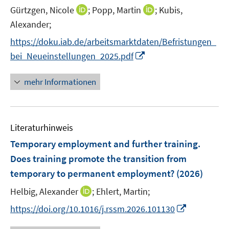
e
I
I
Gürtzgen, Nicole
;
Popp, Martin
;
Kubis,
n
n
n
Alexander;
s
n
n
t
https://doku.iab.de/arbeitsmarktdaten/Befristungen_
e
e
e
I
bei_Neueinstellungen_2025.pdf
u
u
r
n
e
e
ö
n
mehr Informationen
m
m
f
e
F
F
f
u
e
e
n
e
n
n
e
Literaturhinweis
m
s
s
n
F
Temporary employment and further training.
t
t
e
e
e
Does training promote the transition from
n
r
r
temporary to permanent employment?
(2026)
s
ö
ö
t
I
Helbig, Alexander
;
Ehlert, Martin;
f
f
e
n
f
f
I
https://doi.org/10.1016/j.rssm.2026.101130
r
n
n
n
n
ö
e