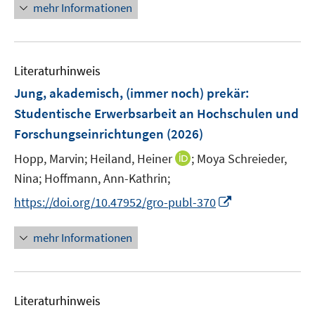
e
e
n
mehr Informationen
f
u
n
n
e
f
e
u
n
m
e
e
F
Literaturhinweis
m
n
e
F
Jung, akademisch, (immer noch) prekär
:
n
e
Studentische Erwerbsarbeit an Hochschulen und
s
n
Forschungseinrichtungen
t
(2026)
s
e
t
I
Hopp, Marvin;
Heiland, Heiner
;
Moya Schreieder,
r
e
n
Nina;
Hoffmann, Ann-Kathrin;
ö
r
n
I
f
https://doi.org/10.47952/gro-publ-370
ö
e
n
f
f
u
n
n
mehr Informationen
f
e
e
e
n
m
u
n
e
F
e
n
e
Literaturhinweis
m
n