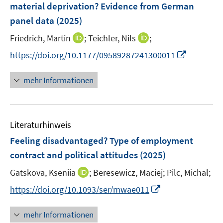
e
material deprivation? Evidence from German
s
n
panel data
(2025)
t
s
e
t
I
I
Friedrich, Martin
;
Teichler, Nils
;
r
e
n
n
I
https://doi.org/10.1177/09589287241300011
ö
r
n
n
n
f
ö
e
e
n
f
mehr Informationen
f
u
u
e
n
f
e
e
u
e
n
m
m
e
n
e
F
F
Literaturhinweis
m
n
e
e
F
Feeling disadvantaged? Type of employment
n
n
e
contract and political attitudes
(2025)
s
s
n
t
t
I
Gatskova, Kseniia
;
Beresewicz, Maciej;
Pilc, Michal;
s
e
e
n
t
I
https://doi.org/10.1093/ser/mwae011
r
r
n
e
n
ö
ö
e
r
n
mehr Informationen
f
f
u
ö