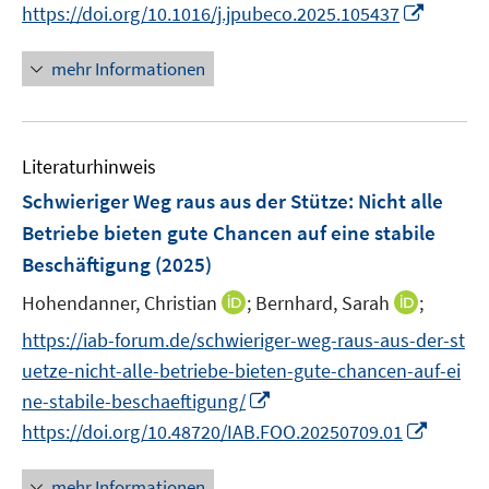
e
I
https://doi.org/10.1016/j.jpubeco.2025.105437
r
n
ö
n
mehr Informationen
f
e
f
u
n
e
e
Literaturhinweis
m
n
F
Schwieriger Weg raus aus der Stütze: Nicht alle
e
Betriebe bieten gute Chancen auf eine stabile
n
Beschäftigung
(2025)
s
t
I
I
Hohendanner, Christian
;
Bernhard, Sarah
;
e
n
n
https://iab-forum.de/schwieriger-weg-raus-aus-der-st
r
n
n
uetze-nicht-alle-betriebe-bieten-gute-chancen-auf-ei
ö
e
e
I
ne-stabile-beschaeftigung/
f
u
u
n
I
f
https://doi.org/10.48720/IAB.FOO.20250709.01
e
e
n
n
n
m
m
e
n
e
F
F
mehr Informationen