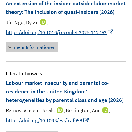
F
An extension of the insider-outsider labor market
s
e
theory: The inclusion of quasi-insiders
(2026)
t
n
e
I
Jin-Ngo, Dylan
;
s
r
n
t
I
https://doi.org/10.1016/j.econlet.2025.112792
ö
n
e
n
f
e
r
n
mehr Informationen
f
u
ö
e
n
e
f
u
e
m
f
e
n
F
n
Literaturhinweis
m
e
e
F
Labour market insecurity and parental co-
n
n
e
residence in the United Kingdom:
s
n
heterogeneities by parental class and age
t
(2026)
s
e
t
I
I
Ramos, Vincent Jerald
;
Berrington, Ann
;
r
e
n
n
I
https://doi.org/10.1093/esr/jcaf058
ö
r
n
n
n
f
ö
e
e