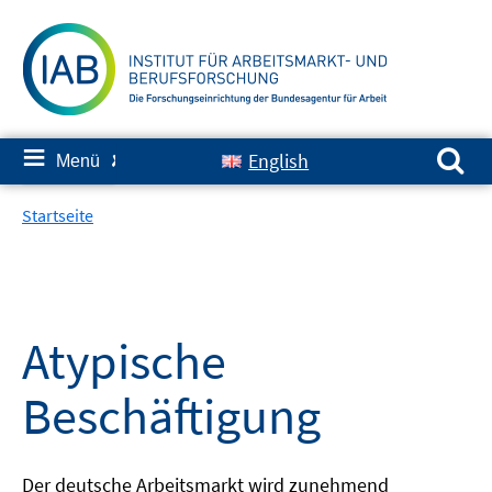
Springe
zum
Inhalt
Suchen nach:
≡
English
Menü
✘
Startseite
Atypische
Beschäftigung
Der deutsche Arbeitsmarkt wird zunehmend