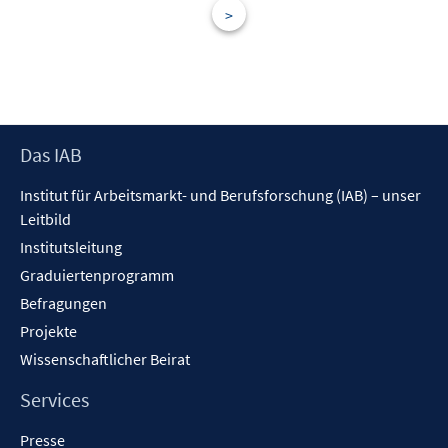
t
t
>
s
e
e
t
r
r
e
ö
ö
r
f
f
ö
f
f
f
Footer
Das IAB
n
n
f
Inhalt
e
e
n
Institut für Arbeitsmarkt- und Berufsforschung (IAB) – unser
n
n
e
Leitbild
n
Institutsleitung
Graduiertenprogramm
Befragungen
Projekte
Wissenschaftlicher Beirat
Services
Presse