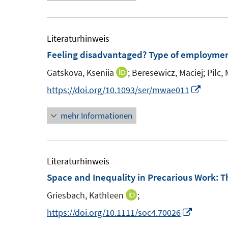
e
u
f
ö
ö
r
e
n
f
f
ö
m
Literaturhinweis
e
f
f
f
F
n
Feeling disadvantaged? Type of employment
n
n
f
e
e
e
n
Gatskova, Kseniia
;
Beresewicz, Maciej;
Pilc, 
I
n
n
n
e
n
I
https://doi.org/10.1093/ser/mwae011
s
n
n
n
t
mehr Informationen
e
n
e
u
e
r
e
u
ö
m
e
Literaturhinweis
f
F
m
Space and Inequality in Precarious Work: 
f
e
F
n
Griesbach, Kathleen
;
I
n
e
e
n
I
https://doi.org/10.1111/soc4.70026
s
n
n
n
n