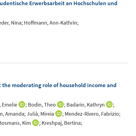
m
udentische Erwerbsarbeit an Hochschulen und
F
e
der, Nina;
Hoffmann, Ann-Kathrin;
n
s
t
e
r
ö
f
 the moderating role of household income and
f
n
e
, Emelie
;
Bodin, Theo
;
Badarin, Kathryn
;
I
I
I
n
n
n
n
n, Amanda;
Julià, Mireia
;
Mendez-Rivero, Fabrizio;
I
n
n
n
n
Bosmans, Kim
;
Kreshpaj, Bertina;
I
e
e
e
n
n
I