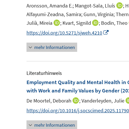
n
e
n
e
Aronsson, Amanda E.;
Mangot-Sala, Lluís
;
H
I
s
n
n
n
Alfayumi-Zeadna, Samira;
Gunn, Virginia;
Thern
t
s
n
Julià, Mireia
;
Kvart, Signild
;
Bodin, Theo
I
I
e
t
e
n
n
I
https://doi.org/10.5271/sjweh.4210
r
e
u
n
n
n
ö
r
e
mehr Informationen
e
e
n
f
ö
m
u
u
e
f
f
F
e
e
u
n
f
e
m
m
e
Literaturhinweis
e
n
n
F
F
m
n
Employment Quality and Mental Health in
e
s
e
e
F
with Work and Family Values by Gender
(20
n
t
n
n
e
De Moortel, Deborah
;
Vanderleyden, Julie
I
e
s
s
n
n
https://doi.org/10.1016/j.socscimed.2025.1179
r
t
t
s
n
ö
e
e
t
mehr Informationen
e
f
r
r