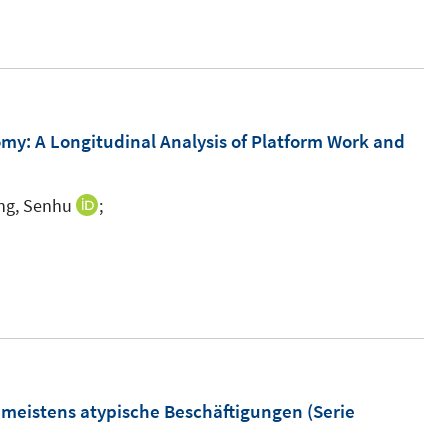
n
my: A Longitudinal Analysis of Platform Work and
g, Senhu
;
I
n
n
e
u
e
m
F
 meistens atypische Beschäftigungen (Serie
e