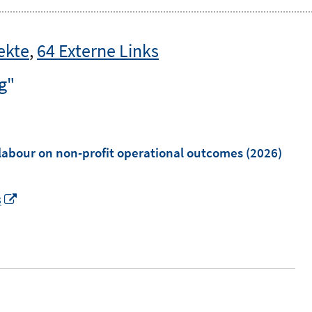
ekte
,
64 Externe Links
g"
le labour on non-profit operational outcomes
(2026)
I
3
n
n
e
u
e