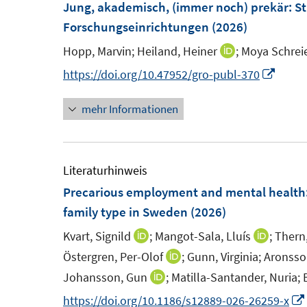
Jung, akademisch, (immer noch) prekär
:
St
Forschungseinrichtungen
(2026)
Hopp, Marvin;
Heiland, Heiner
;
Moya Schreie
I
n
I
https://doi.org/10.47952/gro-publ-370
n
n
mehr Informationen
e
n
u
e
e
u
m
e
Literaturhinweis
F
m
Precarious employment and mental health:
e
F
family type in Sweden
(2026)
n
e
Kvart, Signild
;
Mangot-Sala, Lluís
;
Thern
I
I
s
n
n
n
Östergren, Per-Olof
;
Gunn, Virginia;
Aronsso
I
t
s
n
n
n
Johansson, Gun
;
Matilla-Santander, Nuria;
I
e
t
e
e
n
n
https://doi.org/10.1186/s12889-026-26259-x
r
e