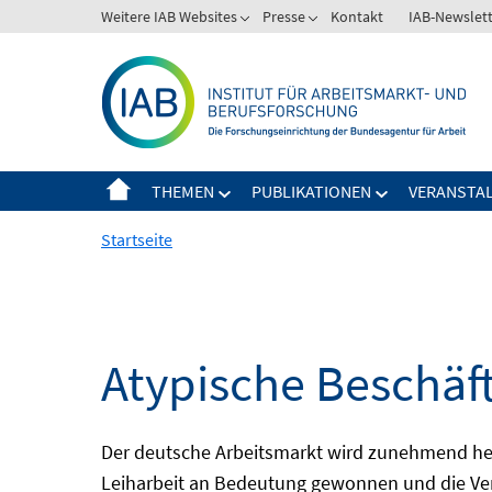
Springe
Weitere IAB Websites
Presse
Kontakt
IAB-Newslet
zum
Inhalt
THEMEN
PUBLIKATIONEN
VERANSTA
Startseite
Atypische Beschäf
Der deutsche Arbeitsmarkt wird zunehmend het
Leiharbeit an Bedeutung gewonnen und die Ver