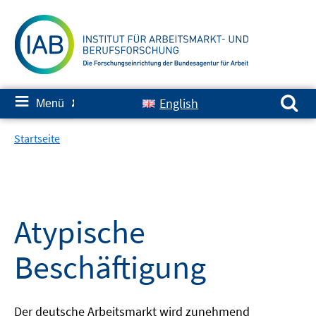
Springe
zum
Inhalt
Suchen nach:
≡
English
Menü
✘
Startseite
Atypische
Beschäftigung
Der deutsche Arbeitsmarkt wird zunehmend