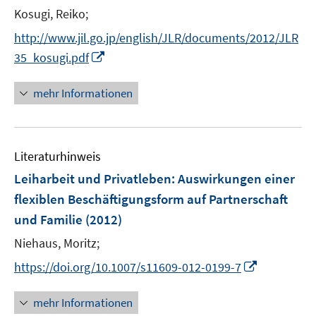
r
Kosugi, Reiko;
f
f
ö
f
f
http://www.jil.go.jp/english/JLR/documents/2012/JLR
f
n
n
I
f
35_kosugi.pdf
e
e
n
n
n
n
n
e
mehr Informationen
e
n
u
e
Literaturhinweis
m
F
Leiharbeit und Privatleben
:
Auswirkungen einer
e
flexiblen Beschäftigungsform auf Partnerschaft
n
und Familie
(2012)
s
t
Niehaus, Moritz;
e
I
https://doi.org/10.1007/s11609-012-0199-7
r
n
ö
n
mehr Informationen
f
e