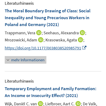
F
n
Literaturhinweis
m
e
e
F
The Moral Boundary Drawing of Class: Social
n
n
e
Inequality and Young Precarious Workers in
s
n
Poland and Germany
t
(2021)
s
e
t
I
I
Trappmann, Vera
;
Seehaus, Alexandra
;
r
e
n
n
I
I
Mrozowicki, Adam
;
Krasowska, Agata
;
ö
r
n
n
n
n
f
I
https://doi.org/10.1177/0038038520985791
ö
e
e
n
n
f
n
f
u
u
e
e
n
n
mehr Informationen
f
e
e
u
u
e
e
n
m
m
e
e
n
u
e
F
F
m
m
e
n
e
e
F
F
Literaturhinweis
m
n
n
e
e
F
Temporary Employment and Family Formation:
s
s
n
n
e
t
t
An Income or Insecurity Effect?
(2021)
s
s
n
e
e
t
t
I
I
Wijk, Daniël C. van
;
Liefbroer, Aart C.
;
De Valk,
s