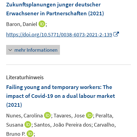
e
Zukunftsplanungen junger deutscher
s
n
Erwachsener in Partnerschaften
t
(2021)
s
e
t
I
Baron, Daniel
;
r
e
n
I
https://doi.org/10.5771/0038-6073-2021-2-139
ö
r
n
n
f
ö
e
n
f
mehr Informationen
f
u
e
n
f
e
u
e
n
m
e
n
e
F
Literaturhinweis
m
n
e
F
Failing young and temporary workers: The
n
e
impact of Covid-19 on a dual labour market
s
n
(2021)
t
s
e
t
I
I
Nunes, Carolina
;
Tavares, Jose
;
Peralta,
r
e
n
n
I
Susana
;
Santos, João Pereira dos;
Carvalho,
ö
r
n
n
n
I
Bruno P.
;
f
ö