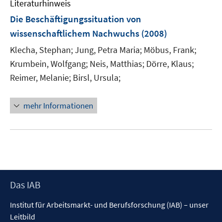
Literaturhinweis
m
F
Die Beschäftigungssituation von
e
wissenschaftlichem Nachwuchs
(2008)
n
Klecha, Stephan;
Jung, Petra Maria;
Möbus, Frank;
s
t
Krumbein, Wolfgang;
Neis, Matthias;
Dörre, Klaus;
e
Reimer, Melanie;
Birsl, Ursula;
r
ö
mehr Informationen
f
f
n
e
n
Footer
Das IAB
Inhalt
Institut für Arbeitsmarkt- und Berufsforschung (IAB) – unser
Leitbild