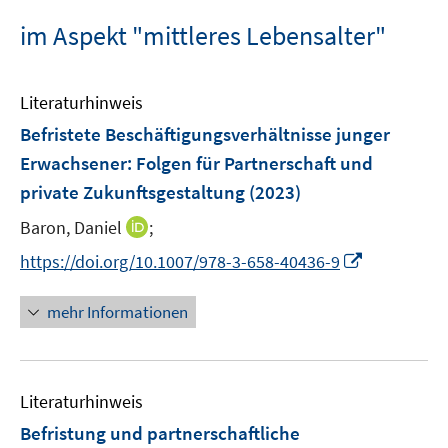
im Aspekt "mittleres Lebensalter"
Literaturhinweis
Befristete Beschäftigungsverhältnisse junger
Erwachsener
:
Folgen für Partnerschaft und
private Zukunftsgestaltung
(2023)
I
Baron, Daniel
;
n
I
https://doi.org/10.1007/978-3-658-40436-9
n
n
e
n
mehr Informationen
u
e
e
u
m
e
F
Literaturhinweis
m
e
F
Befristung und partnerschaftliche
n