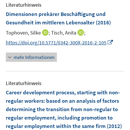
e
F
F
n
Literaturhinweis
m
n
e
e
e
F
Dimensionen prekärer Beschäftigung und
n
n
n
e
Gesundheit im mittleren Lebensalter
(2016)
s
s
n
t
t
I
I
Tophoven, Silke
;
Tisch, Anita
;
s
e
e
n
n
t
I
https://doi.org/10.5771/0342-300X-2016-2-105
r
r
n
n
e
n
ö
ö
e
e
r
n
mehr Informationen
f
f
u
u
ö
e
f
f
e
e
f
u
n
n
m
m
f
e
e
e
F
F
n
Literaturhinweis
m
n
n
e
e
e
F
Career development process, starting with non-
n
n
n
e
regular workers
:
based on an analysis of factors
s
s
n
determining the transition from non-regular to
t
t
s
e
e
regular employment, including promotion to
t
r
r
e
regular employment within the same firm
(2012)
ö
ö