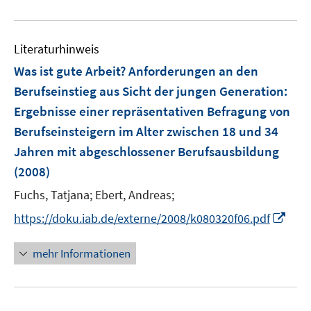
f
u
n
e
e
Literaturhinweis
m
n
F
Was ist gute Arbeit? Anforderungen an den
e
Berufseinstieg aus Sicht der jungen Generation
:
n
Ergebnisse einer repräsentativen Befragung von
s
Berufseinsteigern im Alter zwischen 18 und 34
t
e
Jahren mit abgeschlossener Berufsausbildung
r
(2008)
ö
Fuchs, Tatjana;
Ebert, Andreas;
f
f
I
https://doku.iab.de/externe/2008/k080320f06.pdf
n
n
e
n
mehr Informationen
n
e
u
e