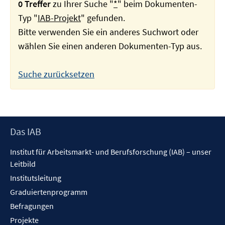
0 Treffer
zu Ihrer Suche "
*
" beim Dokumenten-
Typ "
IAB-Projekt
" gefunden.
Bitte verwenden Sie ein anderes Suchwort oder
wählen Sie einen anderen Dokumenten-Typ aus.
Suche zurücksetzen
Footer
Das IAB
Inhalt
Institut für Arbeitsmarkt- und Berufsforschung (IAB) – unser
Leitbild
Institutsleitung
Graduiertenprogramm
Befragungen
Projekte