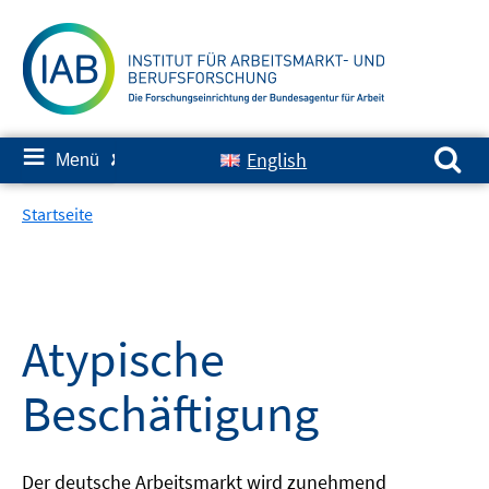
Springe
zum
Inhalt
Suchen nach:
≡
English
Menü
✘
Startseite
Atypische
Beschäftigung
Der deutsche Arbeitsmarkt wird zunehmend