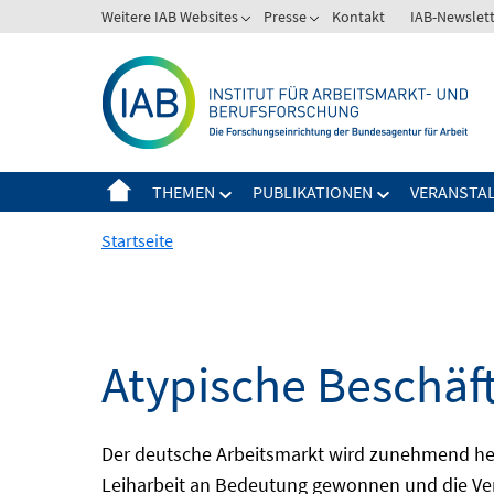
Springe
Weitere IAB Websites
Presse
Kontakt
IAB-Newslet
zum
Inhalt
THEMEN
PUBLIKATIONEN
VERANSTA
Startseite
Atypische Beschäf
Der deutsche Arbeitsmarkt wird zunehmend het
Leiharbeit an Bedeutung gewonnen und die Ver