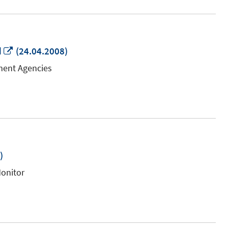
In
d
(24.04.2008)
neuem
ment Agencies
Fenster
öffnen
)
onitor