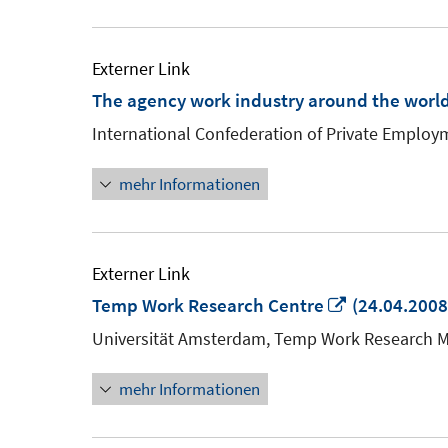
Externer Link
The agency work industry around the worl
International Confederation of Private Employ
mehr Informationen
Externer Link
In
Temp Work Research Centre
(24.04.2008
neuem
Universität Amsterdam, Temp Work Research M
Fenster
mehr Informationen
öffnen