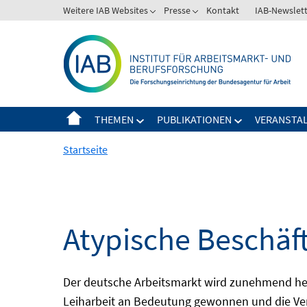
Springe
Weitere IAB Websites
Presse
Kontakt
IAB-Newslet
zum
Inhalt
THEMEN
PUBLIKATIONEN
VERANSTA
Startseite
Atypische Beschäf
Der deutsche Arbeitsmarkt wird zunehmend het
Leiharbeit an Bedeutung gewonnen und die Ver