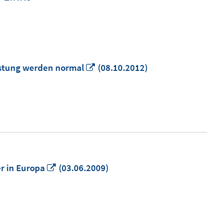
In
ristung werden normal
(08.10.2012)
neuem
Fenster
öffnen
In
er in Europa
(03.06.2009)
neuem
Fenster
öffnen