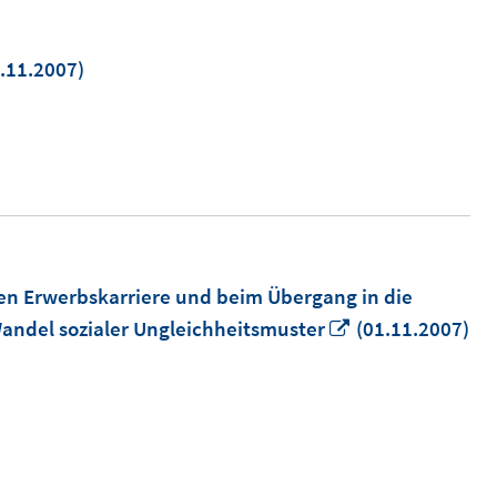
.11.2007)
uem
ster
nen
ten Erwerbskarriere und beim Übergang in die
In
Wandel sozialer Ungleichheitsmuster
(01.11.2007)
neuem
Fenster
öffnen