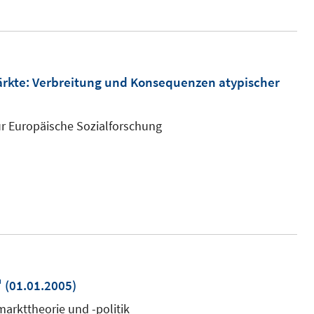
märkte: Verbreitung und Konsequenzen atypischer
r Europäische Sozialforschung
In
(01.01.2005)
neuem
smarkttheorie und -politik