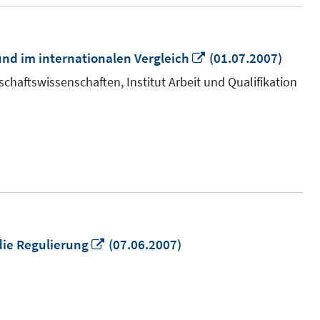
In
nd im internationalen Vergleich
(01.07.2007)
neuem
chaftswissenschaften, Institut Arbeit und Qualifikation
Fenster
öffnen
In
die Regulierung
(07.06.2007)
neuem
Fenster
öffnen