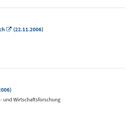
In
ch
(22.11.2006)
neuem
Fenster
öffnen
2006)
l- und Wirtschaftsforschung