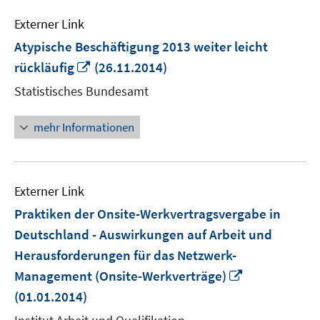
Externer Link
Atypische Beschäftigung 2013 weiter leicht
In
rückläufig
(26.11.2014)
neuem
Statistisches Bundesamt
Fenster
öffnen
mehr Informationen
Externer Link
Praktiken der Onsite-Werkvertragsvergabe in
Deutschland - Auswirkungen auf Arbeit und
Herausforderungen für das Netzwerk-
In
Management (Onsite-Werkverträge)
neuem
(01.01.2014)
Fenster