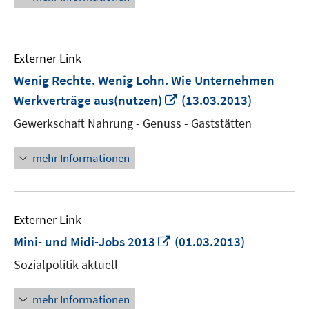
Externer Link
Wenig Rechte. Wenig Lohn. Wie Unternehmen
In
Werkverträge aus(nutzen)
(13.03.2013)
neuem
Gewerkschaft Nahrung - Genuss - Gaststätten
Fenster
öffnen
mehr Informationen
Externer Link
In
Mini- und Midi-Jobs 2013
(01.03.2013)
neuem
Sozialpolitik aktuell
Fenster
öffnen
mehr Informationen