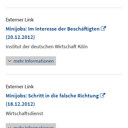
Externer Link
In
Minijobs: Im Interesse der Beschäftigten
neuem
(20.12.2012)
Fenster
Institut der deutschen Wirtschaft Köln
öffnen
mehr Informationen
Externer Link
In
Minijobs: Schritt in die falsche Richtung
neuem
(18.12.2012)
Fenster
Wirtschaftsdienst
öffnen
mehr Informationen