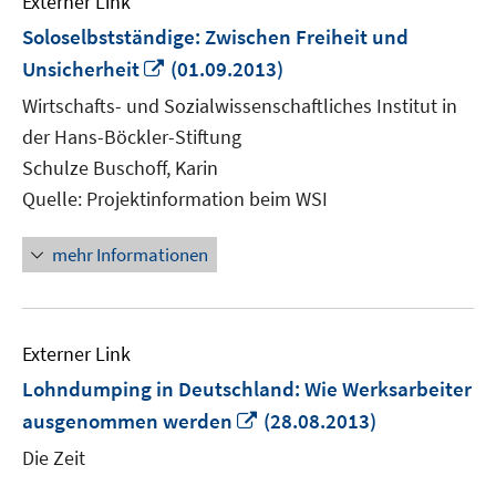
Externer Link
Soloselbstständige: Zwischen Freiheit und
In
Unsicherheit
(01.09.2013)
neuem
Wirtschafts- und Sozialwissenschaftliches Institut in
Fenster
der Hans-Böckler-Stiftung
öffnen
Schulze Buschoff, Karin
Quelle: Projektinformation beim WSI
mehr Informationen
Externer Link
Lohndumping in Deutschland: Wie Werksarbeiter
In
ausgenommen werden
(28.08.2013)
neuem
Die Zeit
Fenster