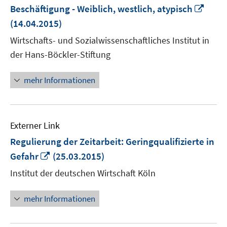
In
Beschäftigung - Weiblich, westlich, atypisch
neu
(14.04.2015)
Fenst
Wirtschafts- und Sozialwissenschaftliches Institut in
öffne
der Hans-Böckler-Stiftung
mehr Informationen
Externer Link
Regulierung der Zeitarbeit: Geringqualifizierte in
In
Gefahr
(25.03.2015)
neuem
Institut der deutschen Wirtschaft Köln
Fenster
öffnen
mehr Informationen