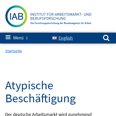
Springe
zum
Inhalt
Suchen nach:
≡
English
Menü
✘
Startseite
Atypische
Beschäftigung
Der deutsche Arbeitsmarkt wird zunehmend