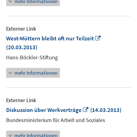
mehr Informationen
Externer Link
In
West-Müttern bleibt oft nur Teilzeit
neuem
(20.03.2013)
Fenster
Hans-Böckler-Stiftung
öffnen
mehr Informationen
Externer Link
In
Diskussion über Werkverträge
(14.03.2013)
neuem
Bundesministerium für Arbeit und Soziales
Fenster
öffnen
mehr Informationen