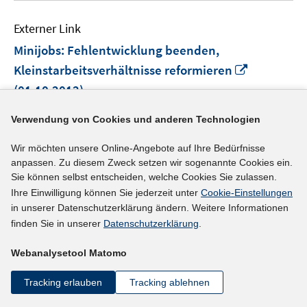
Externer Link
Minijobs: Fehlentwicklung beenden,
In
Kleinstarbeitsverhältnisse reformieren
neuem
(01.10.2012)
Fenster
Deutscher Gewerkschaftsbund
öffnen
Verwendung von Cookies und anderen Technologien
mehr Informationen
Wir möchten unsere Online-Angebote auf Ihre Bedürfnisse
anpassen. Zu diesem Zweck setzen wir sogenannte Cookies ein.
Sie können selbst entscheiden, welche Cookies Sie zulassen.
Ihre Einwilligung können Sie jederzeit unter
Cookie-Einstellungen
Externer Link
in unserer Datenschutzerklärung ändern. Weitere Informationen
finden Sie in unserer
Datenschutzerklärung
.
Prekäre Beschäftigung und Neuordnung auf dem
Arbeitsmarkt: Jeder Fünfte arbeitet für einen
Webanalysetool Matomo
In
Niedriglohn
(01.10.2012)
neuem
Tracking erlauben
Tracking ablehnen
Industriegewerkschaft Metall
Fenster