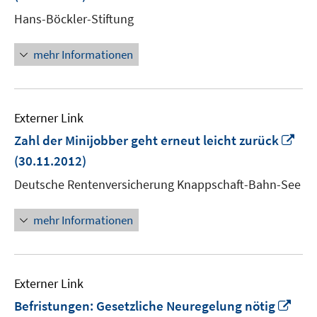
Fens
Hans-Böckler-Stiftung
öffn
mehr Informationen
Externer Link
In
Zahl der Minijobber geht erneut leicht zurück
ne
(30.11.2012)
Fen
Deutsche Rentenversicherung Knappschaft-Bahn-See
öff
mehr Informationen
Externer Link
In
Befristungen: Gesetzliche Neuregelung nötig