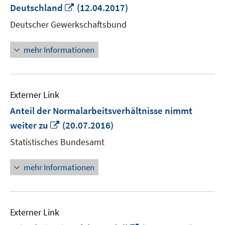
In
Deutschland
(12.04.2017)
neuem
Deutscher Gewerkschaftsbund
Fenster
öffnen
mehr Informationen
Externer Link
Anteil der Normalarbeitsverhältnisse nimmt
In
weiter zu
(20.07.2016)
neuem
Statistisches Bundesamt
Fenster
öffnen
mehr Informationen
Externer Link