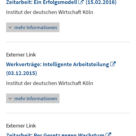
In
Zeitarbeit: Ein Erfolgsmodell
(15.02.2016)
neuem
Institut der deutschen Wirtschaft Köln
Fenster
öffnen
mehr Informationen
Externer Link
In
Werkverträge: Intelligente Arbeitsteilung
neuem
(03.12.2015)
Fenster
Institut der deutschen Wirtschaft Köln
öffnen
mehr Informationen
Externer Link
In
Zeitarbeit: Per Gesetz gegen Wachstum