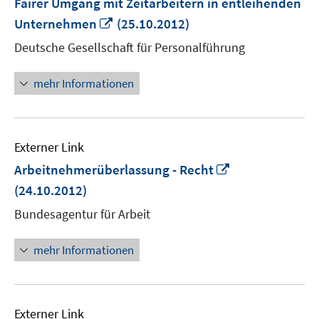
Fairer Umgang mit Zeitarbeitern in entleihenden
In
Unternehmen
(25.10.2012)
neuem
Deutsche Gesellschaft für Personalführung
Fenster
öffnen
mehr Informationen
Externer Link
In
Arbeitnehmerüberlassung - Recht
neuem
(24.10.2012)
Fenster
Bundesagentur für Arbeit
öffnen
mehr Informationen
Externer Link