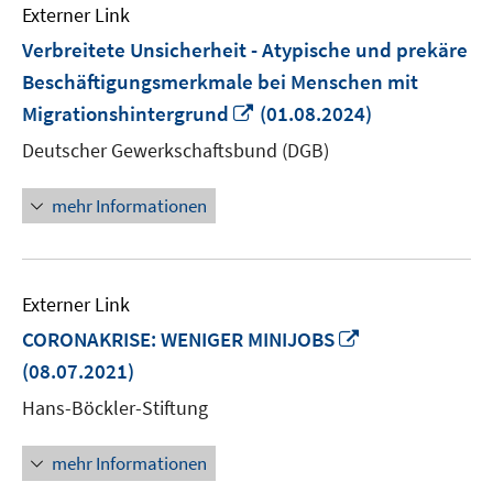
Externer Link
Verbreitete Unsicherheit - Atypische und prekäre
Beschäftigungsmerkmale bei Menschen mit
In
Migrationshintergrund
(01.08.2024)
neuem
Deutscher Gewerkschaftsbund (DGB)
Fenster
öffnen
mehr Informationen
Externer Link
In
CORONAKRISE: WENIGER MINIJOBS
neuem
(08.07.2021)
Fenster
Hans-Böckler-Stiftung
öffnen
mehr Informationen