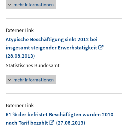
öffnen
mehr Informationen
Externer Link
Atypische Beschäftigung sinkt 2012 bei
In
insgesamt steigender Erwerbstätigkeit
neuem
(28.08.2013)
Fenster
Statistisches Bundesamt
öffnen
mehr Informationen
Externer Link
61 % der befristet Beschäftigten wurden 2010
In
nach Tarif bezahlt
(27.08.2013)