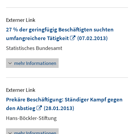
Externer Link
27 % der geringfügig Beschäftigten suchten
In
umfangreichere Tätigkeit
(07.02.2013)
neuem
Statistisches Bundesamt
Fenster
öffnen
mehr Informationen
Externer Link
Prekäre Beschäftigung: Ständiger Kampf gegen
In
den Abstieg
(28.01.2013)
neuem
Hans-Böckler-Stiftung
Fenster
öffnen
mehr Informationen