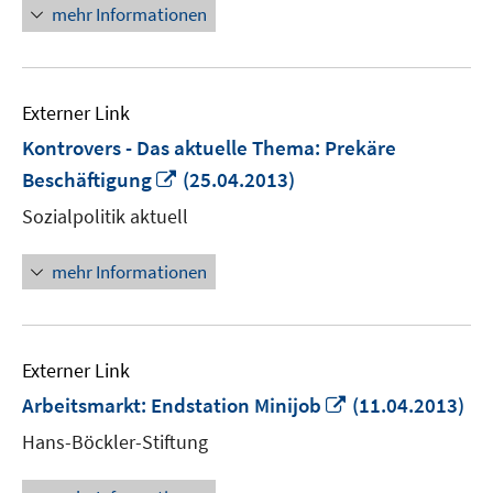
mehr Informationen
Externer Link
Kontrovers - Das aktuelle Thema: Prekäre
In
Beschäftigung
(25.04.2013)
neuem
Sozialpolitik aktuell
Fenster
öffnen
mehr Informationen
Externer Link
In
Arbeitsmarkt: Endstation Minijob
(11.04.2013)
neuem
Hans-Böckler-Stiftung
Fenster
öffnen