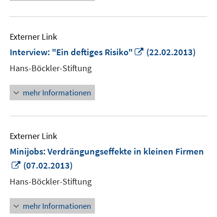
Externer Link
In
Interview: "Ein deftiges Risiko"
(22.02.2013)
neuem
Hans-Böckler-Stiftung
Fenster
öffnen
mehr Informationen
Externer Link
Minijobs: Verdrängungseffekte in kleinen Firmen
In
(07.02.2013)
neuem
Hans-Böckler-Stiftung
Fenster
öffnen
mehr Informationen