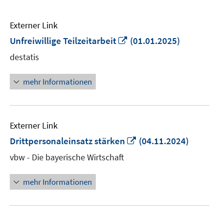
Externer Link
In
Unfreiwillige Teilzeitarbeit
(01.01.2025)
neuem
destatis
Fenster
öffnen
mehr Informationen
Externer Link
In
Drittpersonaleinsatz stärken
(04.11.2024)
neuem
vbw - Die bayerische Wirtschaft
Fenster
öffnen
mehr Informationen