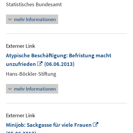
neuem
Statistisches Bundesamt
Fenster
öffnen
mehr Informationen
Externer Link
Atypische Beschäftigung: Befristung macht
In
unzufrieden
(06.06.2013)
neuem
Hans-Böckler-Stiftung
Fenster
öffnen
mehr Informationen
Externer Link
In
Minijob: Sackgasse für viele Frauen
neuem