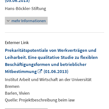
(05.06.2013)
Fenster
Hans-Böckler-Stiftung
öffnen
mehr Informationen
Externer Link
Prekaritätspotentiale von Werkverträgen und
Leiharbeit. Eine qualitative Studie zu flexiblen
Beschäftigungsformen und betrieblicher
In
Mitbestimmung
(01.06.2013)
neuem
Institut Arbeit und Wirtschaft an der Universität
Fenster
Bremen
öffnen
Barlen, Vivien
Quelle: Projektbeschreibung beim iaw