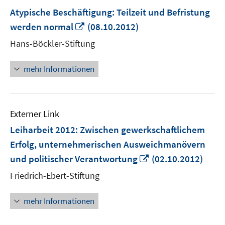
Atypische Beschäftigung: Teilzeit und Befristung
In
werden normal
(08.10.2012)
neuem
Hans-Böckler-Stiftung
Fenster
öffnen
mehr Informationen
Externer Link
Leiharbeit 2012: Zwischen gewerkschaftlichem
Erfolg, unternehmerischen Ausweichmanövern
In
und politischer Verantwortung
(02.10.2012)
neuem
Friedrich-Ebert-Stiftung
Fenster
öffnen
mehr Informationen