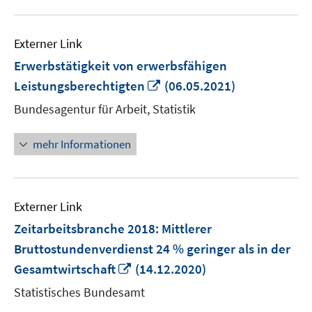
Externer Link
Erwerbstätigkeit von erwerbsfähigen
In
Leistungsberechtigten
(06.05.2021)
neuem
Bundesagentur für Arbeit, Statistik
Fenster
öffnen
mehr Informationen
Externer Link
Zeitarbeitsbranche 2018: Mittlerer
Bruttostundenverdienst 24 % geringer als in der
In
Gesamtwirtschaft
(14.12.2020)
neuem
Statistisches Bundesamt
Fenster