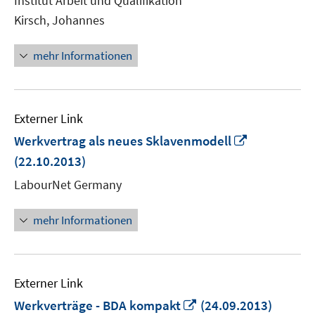
Institut Arbeit und Qualifikation
öffnen
Kirsch, Johannes
mehr Informationen
Externer Link
In
Werkvertrag als neues Sklavenmodell
neuem
(22.10.2013)
Fenster
LabourNet Germany
öffnen
mehr Informationen
Externer Link
In
Werkverträge - BDA kompakt
(24.09.2013)