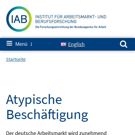
Springe
zum
Inhalt
Suchen nach:
≡
English
Menü
✘
Startseite
Atypische
Beschäftigung
Der deutsche Arbeitsmarkt wird zunehmend