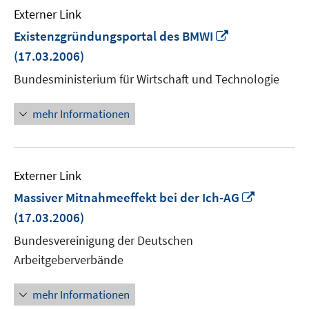
Externer Link
In
Existenzgründungsportal des BMWI
neuem
(17.03.2006)
Fenster
Bundesministerium für Wirtschaft und Technologie
öffnen
mehr Informationen
Externer Link
In
Massiver Mitnahmeeffekt bei der Ich-AG
neuem
(17.03.2006)
Fenster
Bundesvereinigung der Deutschen
öffnen
Arbeitgeberverbände
mehr Informationen