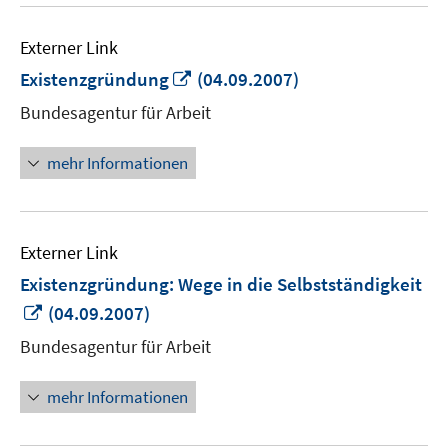
Externer Link
In
Existenzgründung
(04.09.2007)
neuem
Bundesagentur für Arbeit
Fenster
öffnen
mehr Informationen
Externer Link
Existenzgründung: Wege in die Selbstständigkeit
In
(04.09.2007)
neuem
Bundesagentur für Arbeit
Fenster
öffnen
mehr Informationen