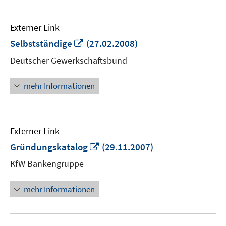
Externer Link
In
Selbstständige
(27.02.2008)
neuem
Deutscher Gewerkschaftsbund
Fenster
öffnen
mehr Informationen
Externer Link
In
Gründungskatalog
(29.11.2007)
neuem
KfW Bankengruppe
Fenster
öffnen
mehr Informationen