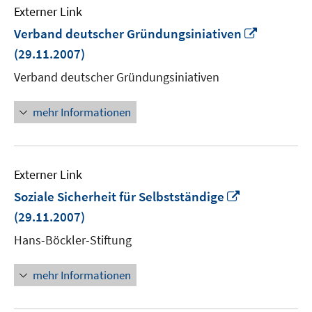
Externer Link
In
Verband deutscher Gründungsiniativen
neuem
(29.11.2007)
Fenster
Verband deutscher Gründungsiniativen
öffnen
mehr Informationen
Externer Link
In
Soziale Sicherheit für Selbstständige
neuem
(29.11.2007)
Fenster
Hans-Böckler-Stiftung
öffnen
mehr Informationen