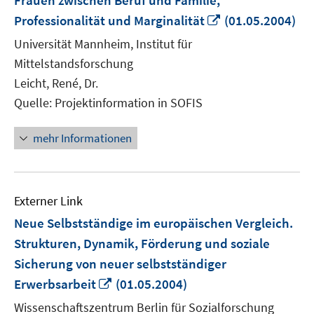
Frauen zwischen Beruf und Familie,
In
Professionalität und Marginalität
(01.05.2004)
neuem
Universität Mannheim, Institut für
Fenster
Mittelstandsforschung
öffnen
Leicht, René, Dr.
Quelle: Projektinformation in SOFIS
mehr Informationen
Externer Link
Neue Selbstständige im europäischen Vergleich.
Strukturen, Dynamik, Förderung und soziale
Sicherung von neuer selbstständiger
In
Erwerbsarbeit
(01.05.2004)
neuem
Wissenschaftszentrum Berlin für Sozialforschung