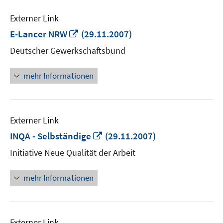
Externer Link
In
E-Lancer NRW
(29.11.2007)
neuem
Deutscher Gewerkschaftsbund
Fenster
öffnen
mehr Informationen
Externer Link
In
INQA - Selbständige
(29.11.2007)
neuem
Initiative Neue Qualität der Arbeit
Fenster
öffnen
mehr Informationen
Externer Link