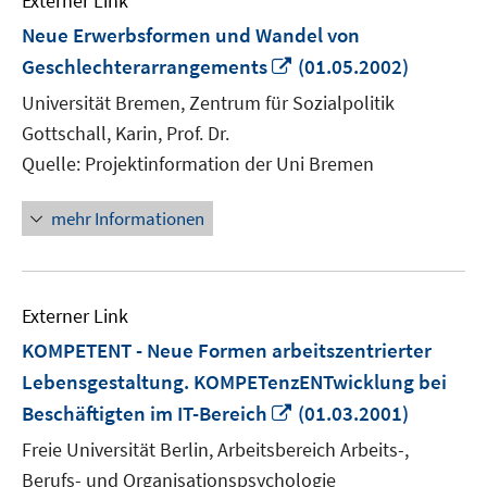
Externer Link
Neue Erwerbsformen und Wandel von
In
Geschlechterarrangements
(01.05.2002)
neuem
Universität Bremen, Zentrum für Sozialpolitik
Fenster
Gottschall, Karin, Prof. Dr.
öffnen
Quelle: Projektinformation der Uni Bremen
mehr Informationen
Externer Link
KOMPETENT - Neue Formen arbeitszentrierter
Lebensgestaltung. KOMPETenzENTwicklung bei
In
Beschäftigten im IT-Bereich
(01.03.2001)
neuem
Freie Universität Berlin, Arbeitsbereich Arbeits-,
Fenster
Berufs- und Organisationspsychologie