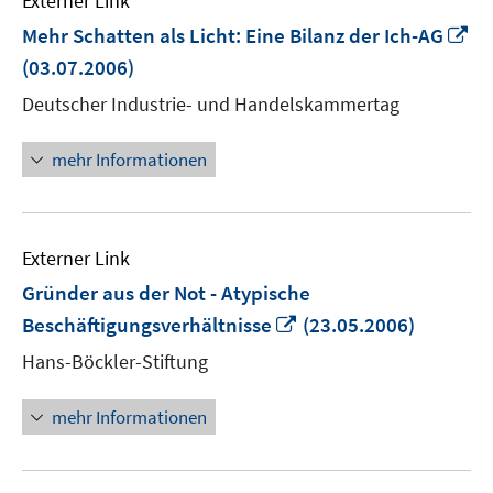
Externer Link
In
Mehr Schatten als Licht: Eine Bilanz der Ich-AG
n
(03.07.2006)
Fe
Deutscher Industrie- und Handelskammertag
öf
mehr Informationen
Externer Link
Gründer aus der Not - Atypische
In
Beschäftigungsverhältnisse
(23.05.2006)
neuem
Hans-Böckler-Stiftung
Fenster
öffnen
mehr Informationen