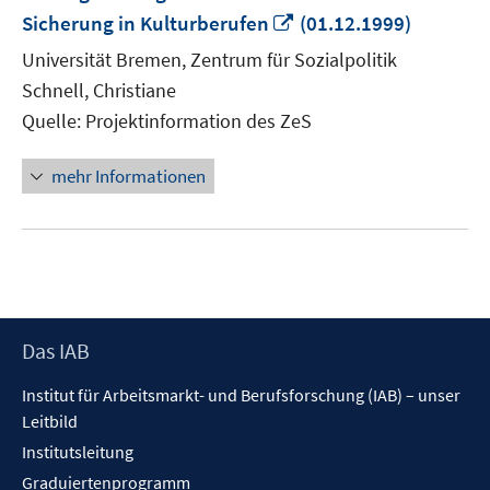
In
Sicherung in Kulturberufen
(01.12.1999)
neuem
Universität Bremen, Zentrum für Sozialpolitik
Fenster
Schnell, Christiane
öffnen
Quelle: Projektinformation des ZeS
mehr Informationen
Footer
Das IAB
Inhalt
Institut für Arbeitsmarkt- und Berufsforschung (IAB) – unser
Leitbild
Institutsleitung
Graduiertenprogramm