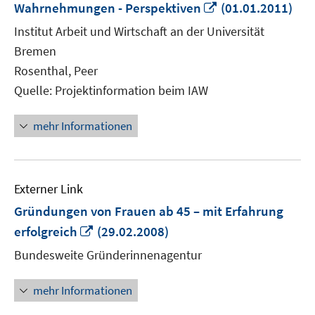
In
Wahrnehmungen - Perspektiven
(01.01.2011)
neuem
Institut Arbeit und Wirtschaft an der Universität
Fenster
Bremen
öffnen
Rosenthal, Peer
Quelle: Projektinformation beim IAW
mehr Informationen
Externer Link
Gründungen von Frauen ab 45 – mit Erfahrung
In
erfolgreich
(29.02.2008)
neuem
Bundesweite Gründerinnenagentur
Fenster
öffnen
mehr Informationen