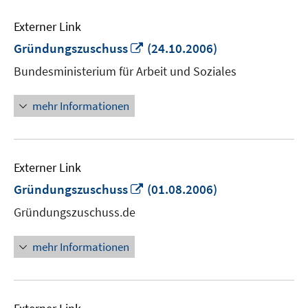
Externer Link
In
Gründungszuschuss
(24.10.2006)
neuem
Bundesministerium für Arbeit und Soziales
Fenster
öffnen
mehr Informationen
Externer Link
In
Gründungszuschuss
(01.08.2006)
neuem
Gründungszuschuss.de
Fenster
öffnen
mehr Informationen