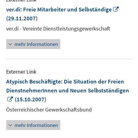
In
ver.di: Freie Mitarbeiter und Selbständige
neuem
(29.11.2007)
Fenste
ver.di - Vereinte Dienstleistungsgewerkschaft
öffnen
mehr Informationen
Externer Link
Atypisch Beschäftigte: Die Situation der Freien
DienstnehmerInnen und Neuen Selbstständigen
In
(15.10.2007)
neuem
Österreichischer Gewerkschaftsbund
Fenster
öffnen
mehr Informationen