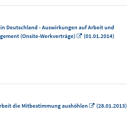
in Deutschland - Auswirkungen auf Arbeit und
In
gement (Onsite-Werkverträge)
(01.01.2014)
neuem
Fenster
öffnen
In
arbeit die Mitbestimmung aushöhlen
(28.01.2013)
neuem
Fenster
öffnen