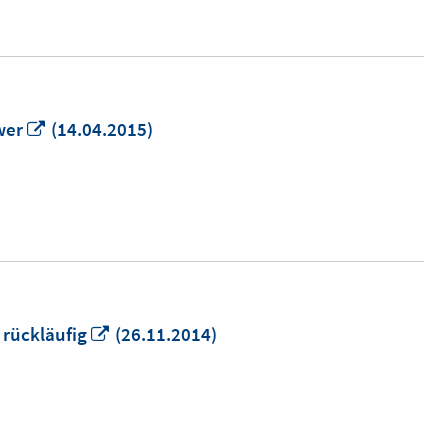
In
wer
(14.04.2015)
neuem
Fenster
öffnen
In
 rückläufig
(26.11.2014)
neuem
Fenster
öffnen