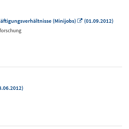
In
äftigungsverhältnisse (Minijobs)
(01.09.2012)
neuem
sforschung
Fenster
öffnen
8.06.2012)
uem
nster
fnen