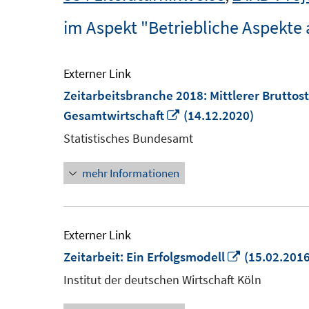
im Aspekt "Betriebliche Aspekte 
Externer Link
Zeitarbeitsbranche 2018: Mittlerer Bruttos
In
Gesamtwirtschaft
(14.12.2020)
neuem
Statistisches Bundesamt
Fenster
mehr Informationen
öffnen
Externer Link
In
Zeitarbeit: Ein Erfolgsmodell
(15.02.2016
neuem
Institut der deutschen Wirtschaft Köln
Fenster