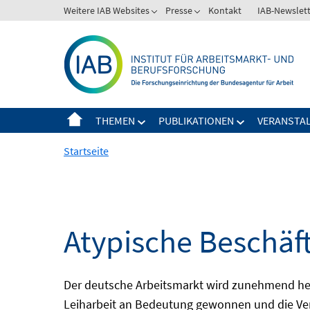
Springe
Weitere IAB Websites
Presse
Kontakt
IAB-Newslet
zum
Inhalt
THEMEN
PUBLIKATIONEN
VERANSTA
Startseite
Atypische Beschäf
Der deutsche Arbeitsmarkt wird zunehmend het
Leiharbeit an Bedeutung gewonnen und die Ver