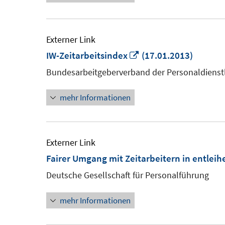
Externer Link
In
IW-Zeitarbeitsindex
(17.01.2013)
neuem
Bundesarbeitgeberverband der Personaldienstl
Fenster
mehr Informationen
öffnen
Externer Link
Fairer Umgang mit Zeitarbeitern in entle
Deutsche Gesellschaft für Personalführung
mehr Informationen