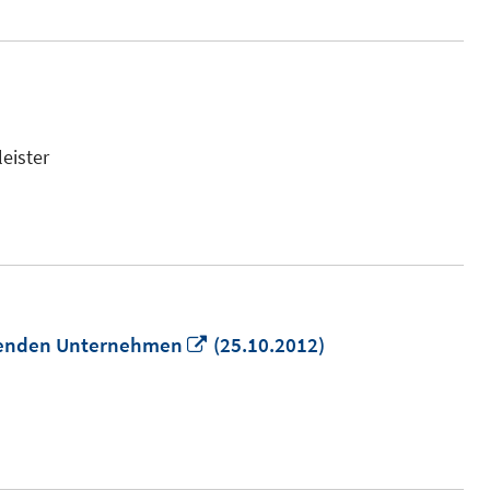
eister
In
ihenden Unternehmen
(25.10.2012)
neuem
Fenster
öffnen