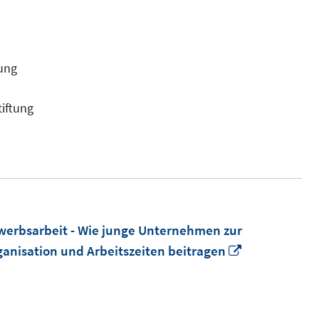
dung
tiftung
erbsarbeit - Wie junge Unternehmen zur
In
anisation und Arbeitszeiten beitragen
neuem
Fenster
öffnen