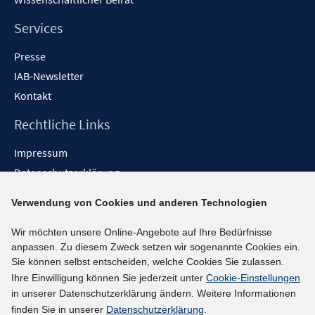
Services
Presse
IAB-Newsletter
Kontakt
Rechtliche Links
Impressum
Datenschutzerklärung
Erklärung zur Barrierefreiheit
Verwendung von Cookies und anderen Technologien
Barrieren melden
Wir möchten unsere Online-Angebote auf Ihre Bedürfnisse
Social-Media-Kanäle
anpassen. Zu diesem Zweck setzen wir sogenannte Cookies ein.
Sie können selbst entscheiden, welche Cookies Sie zulassen.
BlueSky
Ihre Einwilligung können Sie jederzeit unter
Cookie-Einstellungen
YouTube
in unserer Datenschutzerklärung ändern. Weitere Informationen
LinkedIn
finden Sie in unserer
Datenschutzerklärung
.