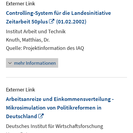
Externer Link
Controlling-System für die Landesinitiative
In
Zeitarbeit 50plus
(01.02.2002)
neuem
Institut Arbeit und Technik
Fenster
Knuth, Matthias, Dr.
öffnen
Quelle: Projektinformation des IAQ
mehr Informationen
Externer Link
Arbeitsanreize und Einkommensverteilung -
Mikrosimulation von Politikreformen in
In
Deutschland
neuem
Deutsches Institut für Wirtschaftsforschung
Fenster