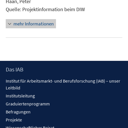
Haan, Peter
öffnen
Quelle: Projektinformation beim DIW
mehr Informationen
Footer
Das IAB
Inhalt
Institut für Arbeitsmarkt- und Berufsforschung (IAB) – unser
Leitbild
Institutsleitung
Graduiertenprogramm
Befragungen
Projekte
Wissenschaftlicher Beirat