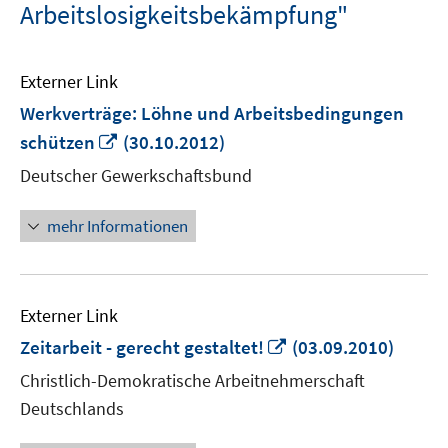
Arbeitslosigkeitsbekämpfung"
Externer Link
Werkverträge: Löhne und Arbeitsbedingungen
In
schützen
(30.10.2012)
neuem
Deutscher Gewerkschaftsbund
Fenster
öffnen
mehr Informationen
Externer Link
In
Zeitarbeit - gerecht gestaltet!
(03.09.2010)
neuem
Christlich-Demokratische Arbeitnehmerschaft
Fenster
Deutschlands
öffnen