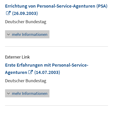
Errichtung von Personal-Service-Agenturen (PSA)
In
(26.09.2003)
neuem
Deutscher Bundestag
Fenster
öffnen
mehr Informationen
Externer Link
Erste Erfahrungen mit Personal-Service-
In
Agenturen
(14.07.2003)
neuem
Deutscher Bundestag
Fenster
öffnen
mehr Informationen