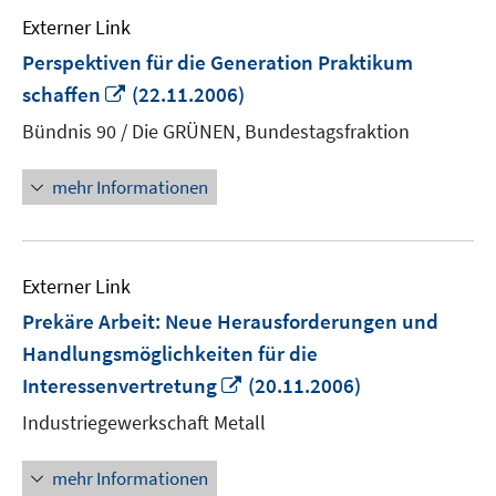
Externer Link
Perspektiven für die Generation Praktikum
In
schaffen
(22.11.2006)
neuem
Bündnis 90 / Die GRÜNEN, Bundestagsfraktion
Fenster
öffnen
mehr Informationen
Externer Link
Prekäre Arbeit: Neue Herausforderungen und
Handlungsmöglichkeiten für die
In
Interessenvertretung
(20.11.2006)
neuem
Industriegewerkschaft Metall
Fenster
öffnen
mehr Informationen