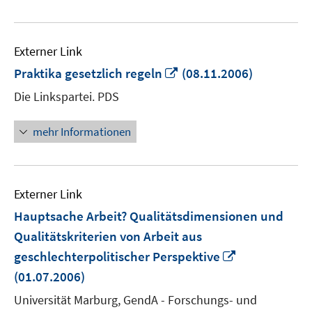
Externer Link
In
Praktika gesetzlich regeln
(08.11.2006)
neuem
Die Linkspartei. PDS
Fenster
öffnen
mehr Informationen
Externer Link
Hauptsache Arbeit? Qualitätsdimensionen und
Qualitätskriterien von Arbeit aus
In
geschlechterpolitischer Perspektive
neuem
(01.07.2006)
Fenster
Universität Marburg, GendA - Forschungs- und
öffnen