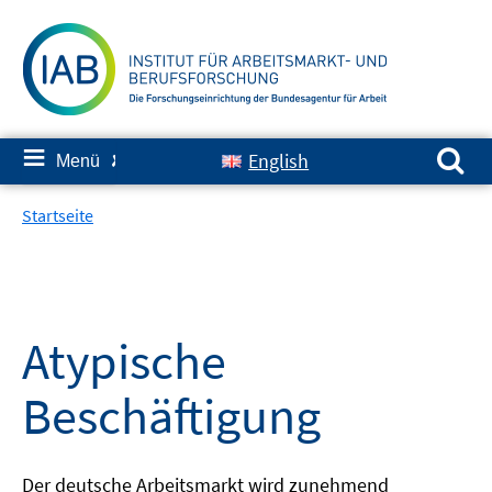
Springe
zum
Inhalt
Suchen nach:
≡
English
Menü
✘
Startseite
Atypische
Beschäftigung
Der deutsche Arbeitsmarkt wird zunehmend