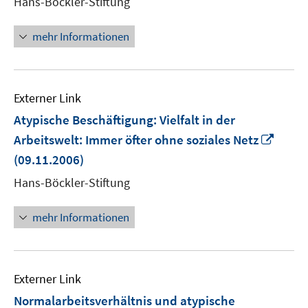
Hans-Böckler-Stiftung
Fenster
öffnen
mehr Informationen
Externer Link
Atypische Beschäftigung: Vielfalt in der
In
Arbeitswelt: Immer öfter ohne soziales Netz
neue
(09.11.2006)
Fenst
Hans-Böckler-Stiftung
öffne
mehr Informationen
Externer Link
Normalarbeitsverhältnis und atypische