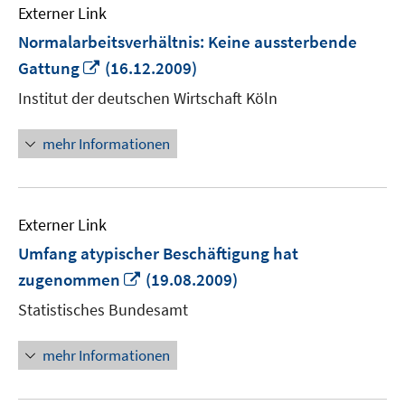
Externer Link
Normalarbeitsverhältnis: Keine aussterbende
In
Gattung
(16.12.2009)
neuem
Institut der deutschen Wirtschaft Köln
Fenster
öffnen
mehr Informationen
Externer Link
Umfang atypischer Beschäftigung hat
In
zugenommen
(19.08.2009)
neuem
Statistisches Bundesamt
Fenster
öffnen
mehr Informationen