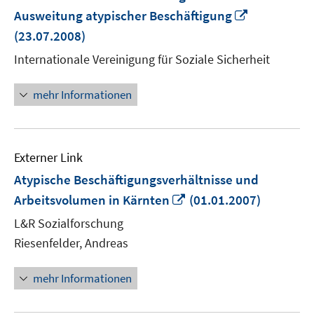
In
Ausweitung atypischer Beschäftigung
neuem
(23.07.2008)
Fenster
Internationale Vereinigung für Soziale Sicherheit
öffnen
mehr Informationen
Externer Link
Atypische Beschäftigungsverhältnisse und
In
Arbeitsvolumen in Kärnten
(01.01.2007)
neuem
L&R Sozialforschung
Fenster
Riesenfelder, Andreas
öffnen
mehr Informationen