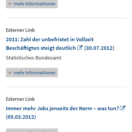
mehr Informationen
Externer Link
2011: Zahl der unbefristet in Vollzeit
In
Beschäftigten steigt deutlich
(30.07.2012)
neuem
Statistisches Bundesamt
Fenster
öffnen
mehr Informationen
Externer Link
In
Immer mehr Jobs jenseits der Norm – was tun?
n
(05.03.2012)
Fe
öf