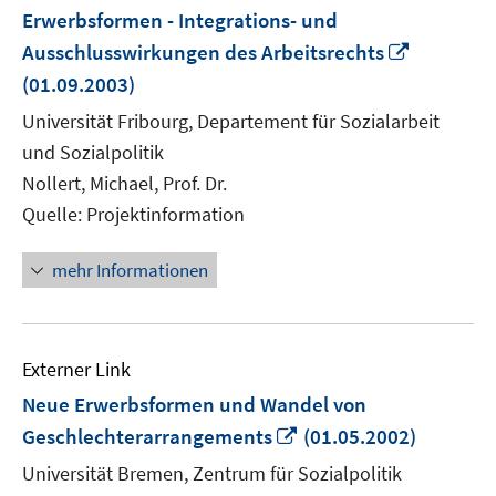
Erwerbsformen - Integrations- und
In
Ausschlusswirkungen des Arbeitsrechts
neuem
(01.09.2003)
Fenster
Universität Fribourg, Departement für Sozialarbeit
öffnen
und Sozialpolitik
Nollert, Michael, Prof. Dr.
Quelle: Projektinformation
mehr Informationen
Externer Link
Neue Erwerbsformen und Wandel von
In
Geschlechterarrangements
(01.05.2002)
neuem
Universität Bremen, Zentrum für Sozialpolitik
Fenster