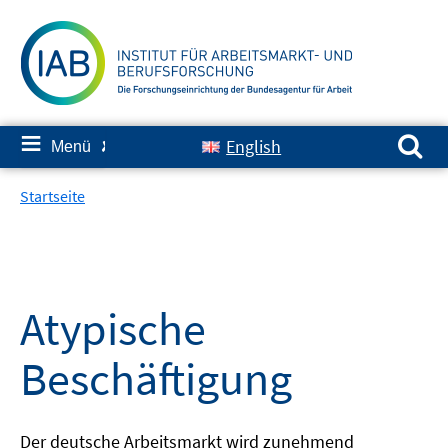
Springe
zum
Inhalt
Suchen nach:
≡
English
Menü
✘
Startseite
Atypische
Beschäftigung
Der deutsche Arbeitsmarkt wird zunehmend