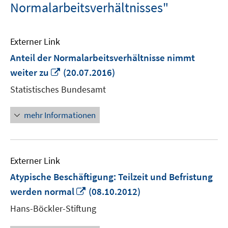
Normalarbeitsverhältnisses"
Externer Link
Anteil der Normalarbeitsverhältnisse nimmt
In
weiter zu
(20.07.2016)
neuem
Statistisches Bundesamt
Fenster
öffnen
mehr Informationen
Externer Link
Atypische Beschäftigung: Teilzeit und Befristung
In
werden normal
(08.10.2012)
neuem
Hans-Böckler-Stiftung
Fenster
öffnen