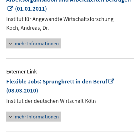
In
(01.01.2011)
neuem
Institut für Angewandte Wirtschaftsforschung
Fenster
Koch, Andreas, Dr.
öffnen
mehr Informationen
Externer Link
In
Flexible Jobs: Sprungbrett in den Beruf
neuem
(08.03.2010)
Fenster
Institut der deutschen Wirtschaft Köln
öffnen
mehr Informationen