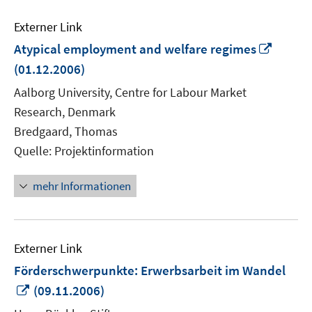
Externer Link
In
Atypical employment and welfare regimes
neue
(01.12.2006)
Fenste
Aalborg University, Centre for Labour Market
öffnen
Research, Denmark
Bredgaard, Thomas
Quelle: Projektinformation
mehr Informationen
Externer Link
Förderschwerpunkte: Erwerbsarbeit im Wandel
In
(09.11.2006)
neuem