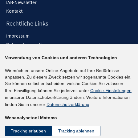
IAB-Newsletter
Kontakt
Rechtliche Links
Impressum
Datenschutzerklärung
Erklärung zur Barrierefreiheit
Verwendung von Cookies und anderen Technologien
Barrieren melden
Wir möchten unsere Online-Angebote auf Ihre Bedürfnisse
Social-Media-Kanäle
anpassen. Zu diesem Zweck setzen wir sogenannte Cookies ein.
Sie können selbst entscheiden, welche Cookies Sie zulassen.
BlueSky
Ihre Einwilligung können Sie jederzeit unter
Cookie-Einstellungen
YouTube
in unserer Datenschutzerklärung ändern. Weitere Informationen
LinkedIn
finden Sie in unserer
Datenschutzerklärung
.
XING
Webanalysetool Matomo
kununu
Netiquette
Tracking erlauben
Tracking ablehnen