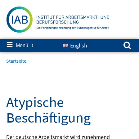
Springe
zum
Inhalt
Suchen nach:
≡
English
Menü
✘
Startseite
Atypische
Beschäftigung
Der deutsche Arbeitsmarkt wird zunehmend