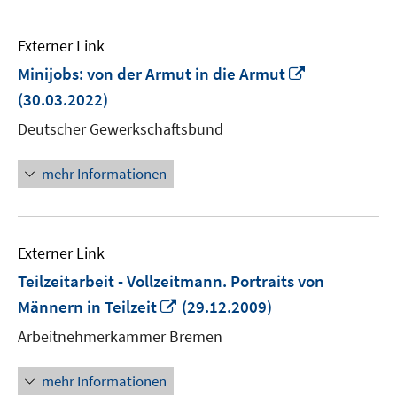
Externer Link
In
Minijobs: von der Armut in die Armut
neuem
(30.03.2022)
Fenster
Deutscher Gewerkschaftsbund
öffnen
mehr Informationen
Externer Link
Teilzeitarbeit - Vollzeitmann. Portraits von
In
Männern in Teilzeit
(29.12.2009)
neuem
Arbeitnehmerkammer Bremen
Fenster
öffnen
mehr Informationen