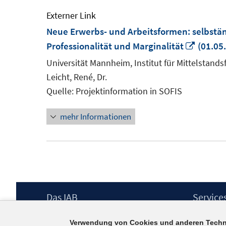
Externer Link
Neue Erwerbs- und Arbeitsformen: selbstän
In
Professionalität und Marginalität
(01.05
neuem
Universität Mannheim, Institut für Mittelstand
Fenste
Leicht, René, Dr.
öffnen
Quelle: Projektinformation in SOFIS
mehr Informationen
Footer
Das IAB
Service
Inhalt
Institut für Arbeitsmarkt- und
Presse
Verwendung von Cookies und anderen Techn