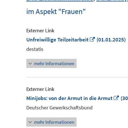
im Aspekt "Frauen"
Externer Link
In
Unfreiwillige Teilzeitarbeit
(01.01.2025)
neuem
destatis
Fenster
mehr Informationen
öffnen
Externer Link
In
Minijobs: von der Armut in die Armut
(30
ne
Deutscher Gewerkschaftsbund
Fen
mehr Informationen
öff