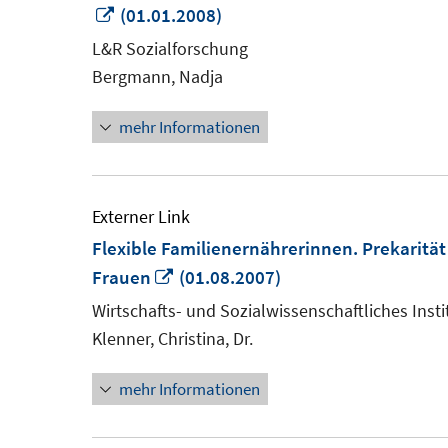
In
(01.01.2008)
neuem
L&R Sozialforschung
Fenster
Bergmann, Nadja
öffnen
mehr Informationen
Externer Link
Flexible Familienernährerinnen. Prekari
In
Frauen
(01.08.2007)
neuem
Wirtschafts- und Sozialwissenschaftliches Insti
Fenster
Klenner, Christina, Dr.
öffnen
mehr Informationen