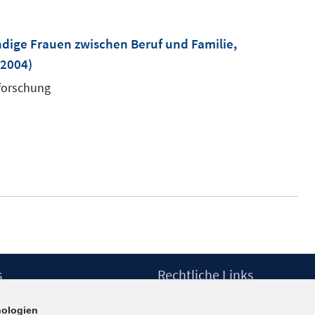
dige Frauen zwischen Beruf und Familie,
.2004)
sforschung
r
s
Rechtliche Links
Impressum
ologien