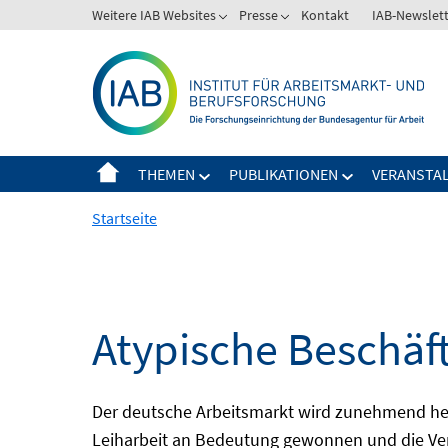
Springe
Weitere IAB Websites
Presse
Kontakt
IAB-Newslet
zum
Inhalt
THEMEN
PUBLIKATIONEN
VERANSTA
Startseite
Atypische Beschäf
Der deutsche Arbeitsmarkt wird zunehmend het
Leiharbeit an Bedeutung gewonnen und die Ver