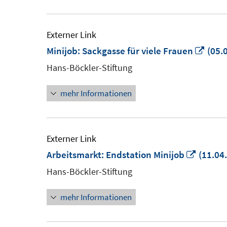
Externer Link
In
Minijob: Sackgasse für viele Frauen
(05.
neu
Hans-Böckler-Stiftung
Fens
mehr Informationen
öffn
Externer Link
In
Arbeitsmarkt: Endstation Minijob
(11.04
neuem
Hans-Böckler-Stiftung
Fenste
mehr Informationen
öffnen