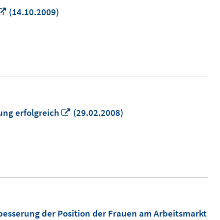
In
(14.10.2009)
neuem
Fenster
öffnen
In
ng erfolgreich
(29.02.2008)
neuem
Fenster
öffnen
rbesserung der Position der Frauen am Arbeitsmarkt