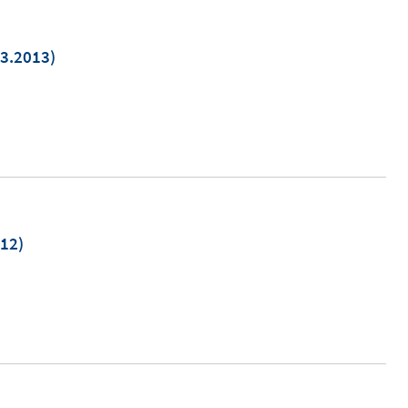
3.2013)
em
er
n
12)