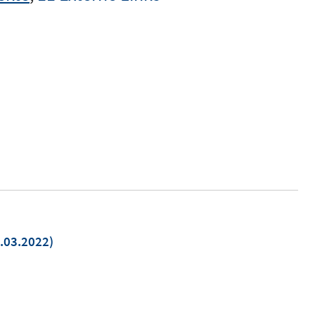
.03.2022)
uem
ster
nen