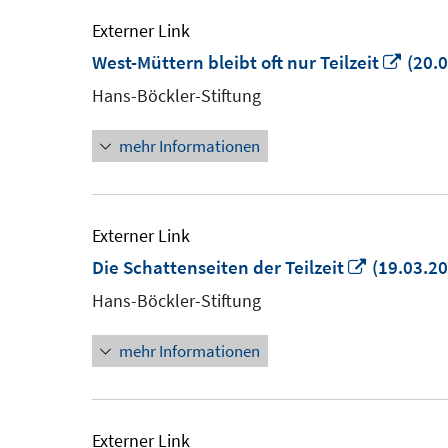
Externer Link
In
West-Müttern bleibt oft nur Teilzeit
(20.0
neu
Hans-Böckler-Stiftung
Fenst
mehr Informationen
öffne
Externer Link
In
Die Schattenseiten der Teilzeit
(19.03.20
neuem
Hans-Böckler-Stiftung
Fenster
mehr Informationen
öffnen
Externer Link