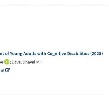
 of Young Adults with Cognitive Disabilities
(2025)
pe
;
Dave, Dhaval M.;
I
n
I
tml
n
n
e
n
u
e
e
u
m
e