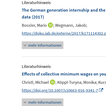
Literaturhinweis
f
f
The German generation internship and the
f
f
data
(2017)
n
n
e
e
Bossler, Mario
;
Wegmann, Jakob;
I
n
n
n
https://doku.iab.de/externe/2017/k171114302.
n
mehr Informationen
e
u
e
m
Literaturhinweis
F
Effects of collective minimum wages on yo
e
Christl, Michael
;
Köppl-Turyna, Monika;
Kucs
I
n
n
I
https://doi.org/10.1007/s10663-016-9341-7
s
n
n
t
mehr Informationen
e
n
e