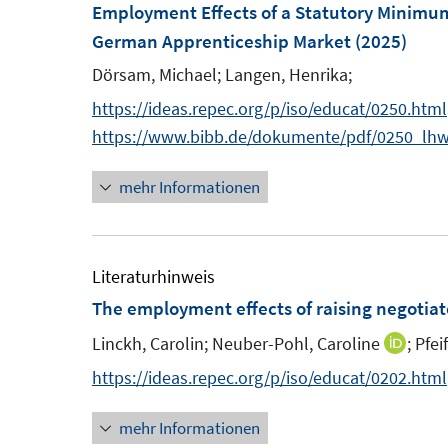
Employment Effects of a Statutory Minimum
German Apprenticeship Market
(2025)
Dörsam, Michael;
Langen, Henrika;
https://ideas.repec.org/p/iso/educat/0250.html
https://www.bibb.de/dokumente/pdf/0250_lh
mehr Informationen
Literaturhinweis
The employment effects of raising negoti
Linckh, Carolin;
Neuber-Pohl, Caroline
;
Pfei
I
n
https://ideas.repec.org/p/iso/educat/0202.html
n
mehr Informationen
e