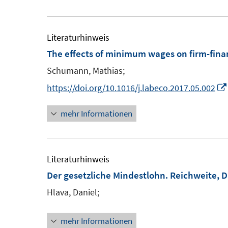
u
e
r
e
u
ö
m
e
Literaturhinweis
f
F
The effects of minimum wages on firm-fina
f
e
F
n
Schumann, Mathias;
n
e
e
https://doi.org/10.1016/j.labeco.2017.05.002
s
n
n
t
s
mehr Informationen
e
t
r
e
ö
r
Literaturhinweis
f
ö
Der gesetzliche Mindestlohn. Reichweite,
f
f
n
Hlava, Daniel;
f
e
n
n
mehr Informationen
e