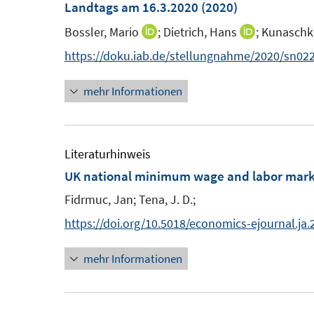
n
Landtags am 16.3.2020
(2020)
t
s
Bossler, Mario
;
Dietrich, Hans
;
Kunaschk,
I
I
e
t
n
n
https://doku.iab.de/stellungnahme/2020/sn022
r
e
n
n
ö
r
mehr Informationen
e
e
f
ö
u
u
f
f
e
e
n
f
m
m
Literaturhinweis
e
n
F
F
UK national minimum wage and labor mark
n
e
e
e
n
Fidrmuc, Jan;
Tena, J. D.;
n
n
https://doi.org/10.5018/economics-ejournal.ja.
s
s
t
t
mehr Informationen
e
e
r
r
ö
ö