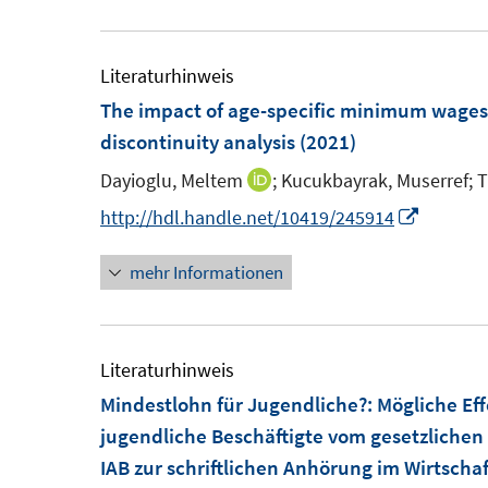
u
e
m
Literaturhinweis
F
The impact of age-specific minimum wages
e
discontinuity analysis
(2021)
n
Dayioglu, Meltem
;
Kucukbayrak, Muserref;
T
I
s
n
I
http://hdl.handle.net/10419/245914
t
n
n
e
mehr Informationen
e
n
r
u
e
ö
e
u
f
m
e
Literaturhinweis
f
F
m
Mindestlohn für Jugendliche?
:
Mögliche Ef
n
e
F
jugendliche Beschäftigte vom gesetzliche
e
n
e
IAB zur schriftlichen Anhörung im Wirtscha
n
s