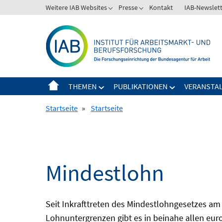
Springe
Weitere IAB Websites
Presse
Kontakt
IAB-Newslet
zum
Inhalt
THEMEN
PUBLIKATIONEN
VERANSTA
Startseite
»
Startseite
Mindestlohn
Seit Inkrafttreten des Mindestlohngesetzes am 
Lohnuntergrenzen gibt es in beinahe allen eur