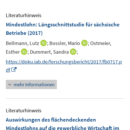
Literaturhinweis
Mindestlohn: Längsschnittstudie für sächsische
Betriebe
(2017)
I
I
Bellmann, Lutz
;
Bossler, Mario
;
Ostmeier,
n
n
I
I
Esther
;
Dummert, Sandra
;
n
n
n
n
https://doku.iab.de/forschungsbericht/2017/fb0717.p
e
e
n
n
I
df
u
u
e
e
n
e
e
u
u
n
mehr Informationen
m
m
e
e
e
F
F
m
m
u
e
e
F
F
e
n
n
e
e
Literaturhinweis
m
s
s
n
n
F
Auswirkungen des flächendeckenden
t
t
s
s
e
e
e
Mindestlohns auf die gewerbliche Wirtschaft im
t
t