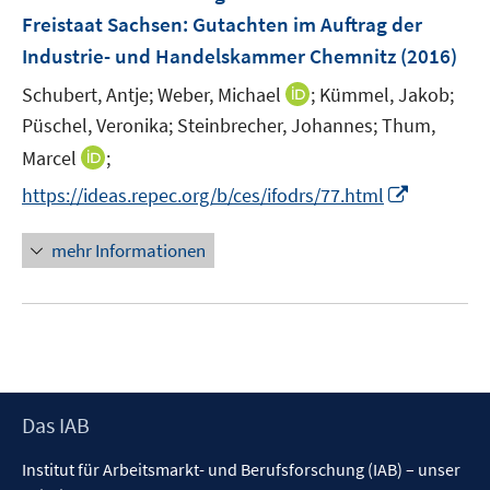
n
r
r
e
e
Freistaat Sachsen
:
Gutachten im Auftrag der
s
ö
ö
r
r
Industrie- und Handelskammer Chemnitz
(2016)
t
f
f
ö
ö
e
f
f
I
Schubert, Antje;
Weber, Michael
;
Kümmel, Jakob;
f
f
r
n
n
n
f
f
Püschel, Veronika;
Steinbrecher, Johannes;
Thum,
ö
e
e
n
n
n
I
Marcel
;
f
n
n
e
e
e
n
f
I
https://ideas.repec.org/b/ces/ifodrs/77.html
u
n
n
n
n
n
e
e
e
n
mehr Informationen
m
u
n
e
F
e
u
e
m
e
n
F
m
s
e
F
t
n
e
e
s
Footer
Das IAB
n
r
t
Inhalt
s
ö
Institut für Arbeitsmarkt- und Berufsforschung (IAB) – unser
e
t
f