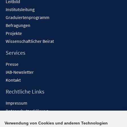
Leitbild
r
e
f
ö
Institutsleitung
r
n
f
Graduiertenprogramm
ö
e
f
f
Befragungen
n
n
f
Projekte
e
n
Wissenschaftlicher Beirat
n
e
n
Services
Presse
IAB-Newsletter
Kontakt
Rechtliche Links
Impressum
Datenschutzerklärung
Erklärung zur Barrierefreiheit
Verwendung von Cookies und anderen Technologien
Barrieren melden