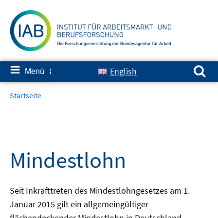
Springe
zum
Inhalt
Suchen nach:
≡
English
Menü
✘
Startseite
Mindestlohn
Seit Inkrafttreten des Mindestlohngesetzes am 1.
Januar 2015 gilt ein allgemeingültiger
flächendeckender Mindestlohn in Deutschland.