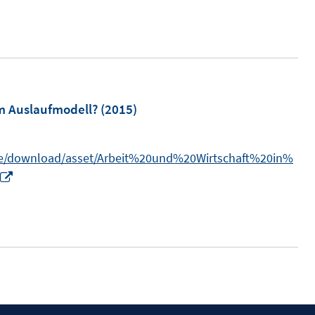
m Auslaufmodell?
(2015)
ice/download/asset/Arbeit%20und%20Wirtschaft%20in%
I
n
n
e
u
e
m
F