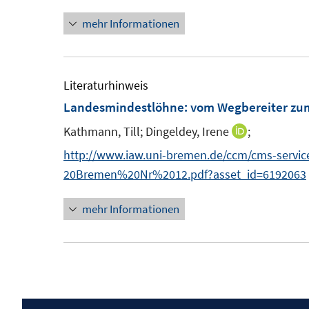
s
mehr Informationen
t
e
r
Literaturhinweis
ö
Landesmindestlöhne
:
vom Wegbereiter zu
f
Kathmann, Till;
Dingeldey, Irene
f
;
I
n
n
http://www.iaw.uni-bremen.de/ccm/cms-serv
e
n
20Bremen%20Nr%2012.pdf?asset_id=6192063
n
e
mehr Informationen
u
e
m
F
e
n