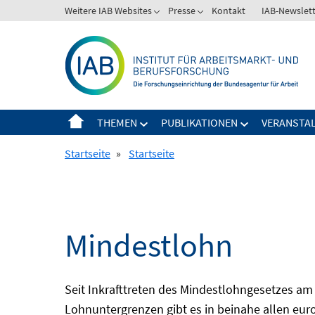
Springe
Weitere IAB Websites
Presse
Kontakt
IAB-Newslet
zum
Inhalt
THEMEN
PUBLIKATIONEN
VERANSTA
Startseite
»
Startseite
Mindestlohn
Seit Inkrafttreten des Mindestlohngesetzes am 
Lohnuntergrenzen gibt es in beinahe allen eur