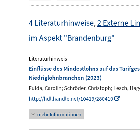
4 Literaturhinweise
,
2 Externe Li
im Aspekt "Brandenburg"
Literaturhinweis
Einflüsse des Mindestlohns auf das Tarifg
Niedriglohnbranchen
(2023)
Fulda, Carolin;
Schröder, Christoph;
Lesch, Hag
I
http://hdl.handle.net/10419/280410
n
mehr Informationen
n
e
u