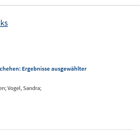
nks
eschehen: Ergebnisse ausgewählter
en;
Vogel, Sandra;