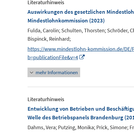
e
Literaturhinweis
m
Auswirkungen des gesetzlichen Mindestloh
F
Mindestlohnkommission
(2023)
e
Fulda, Carolin;
Schulten, Thorsten;
Schröder, C
n
Bispinck, Reinhard;
s
https://www.mindestlohn-kommission.de/DE/F
t
I
b=publicationFile&v=4
e
n
r
mehr Informationen
n
ö
e
f
u
f
e
Literaturhinweis
n
m
Entwicklung von Betrieben und Beschäftig
e
F
Welle des Betriebspanels Brandenburg
(20
n
e
Dahms, Vera;
Putzing, Monika;
Prick, Simone;
Fr
n